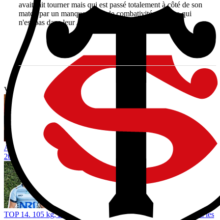
avait fait tourner mais qui est passé totalement à côté de son
match par un manque criard de combativité... Chose qui
n'est pas dans leur ADN d'habitude.
Vous avez tout lu ?
Avant le Mondial, les Bleus sous surveillance en Top 14 : la saison
2023 comme référence ?
TOP 14. 105 kg, 20 ans et un nom bien connu : Pau pioche chez les