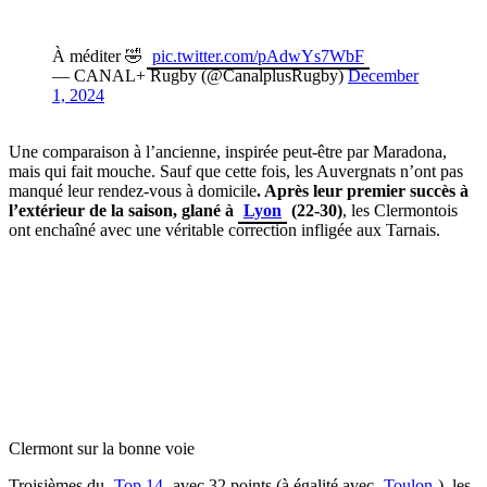
À méditer 🤣
pic.twitter.com/pAdwYs7WbF
— CANAL+ Rugby (@CanalplusRugby)
December
1, 2024
Une comparaison à l’ancienne, inspirée peut-être par Maradona,
mais qui fait mouche. Sauf que cette fois, les Auvergnats n’ont pas
manqué leur rendez-vous à domicile
. Après leur premier succès à
l’extérieur de la saison, glané à
Lyon
(22-30)
, les Clermontois
ont enchaîné avec une véritable correction infligée aux Tarnais.
Clermont sur la bonne voie
Troisièmes du
Top 14
avec 32 points (à égalité avec
Toulon
), les