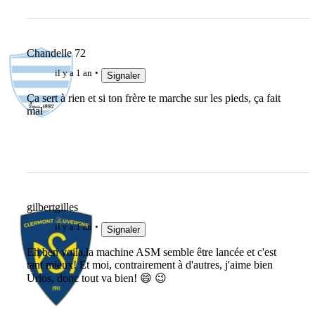
Chandelle 72
il y a 1 an
Signaler
Ça sert à rien et si ton frère te marche sur les pieds, ça fait
mal
gilbertgilles
il y a 1 an
Signaler
Eh ben voila,la machine ASM semble être lancée et c'est
tant mieux! Et moi, contrairement à d'autres, j'aime bien
Urios, donc tout va bien! 😄 😉