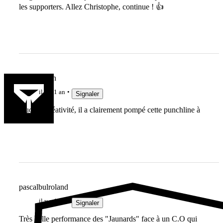
les supporters. Allez Christophe, continue ! 👍
Jeu de main
il y a 1 an
Signaler
Aucune créativité, il a clairement pompé cette punchline à
Diego !
pascalbulroland
il y a 1 an
Signaler
Très belle performance des "Jaunards" face à un C.O qui