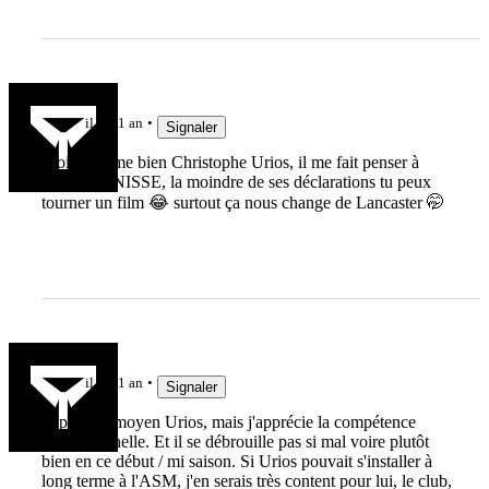
jujudethil
il y a 1 an
Signaler
Moi je l’aime bien Christophe Urios, il me fait penser à
Maître PANISSE, la moindre de ses déclarations tu peux
tourner un film 😂 surtout ça nous change de Lancaster 🤭
Jak3192
il y a 1 an
Signaler
J'apprécie moyen Urios, mais j'apprécie la compétence
professionnelle. Et il se débrouille pas si mal voire plutôt
bien en ce début / mi saison. Si Urios pouvait s'installer à
long terme à l'ASM, j'en serais très content pour lui, le club,