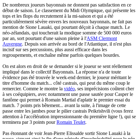
De nombreux joueurs bayonnais ne donnent pas satisfaction en ce
début de saison. Le classement du Midi Olympique, qui présente les
tops et les flops du recrutement à la mi-saison et qui a été
particulièrement sévère envers les nouveaux bayonnais, ne fait pas
mention de Sione Lauaki, qui pourtant déçoit à chaque match. Le
néo-zélandais, qui toucherait la modique somme de 500 000 euros
par an, sort pourtant d'une saison pleine à l'
ASM Clermont
Auvergne
. Depuis son arrivée au bord de l'Atlantique, il n'est plus
incisif sur ses percussions, plus aussi efficace dans les
regroupements, et enchaîne même parfois quelques bourdes.
On est alors en droit de se demander si le joueur se sent réellement
impliqué dans le collectif Bayonnais. La réponse n'a de toute
évidence pas été trouvée le week-end dernier, le joueur méritant le
titre d'homme du match... côté castrais, qui peut du même coup le
remercier. Comme le montre la
vidéo
, ses imprécisions coûtent cher
à ses coéquipiers, avec notamment une passe sautée pour Casper le
fantôme qui permet à Romain Martial d'aplatir le premier essai du
match. 7 points pris bêtement... avant la suite, à l'image de cette
passe entre les jambes pour le pilier castrais Peikrishvili (vous ferez
attention à l'accélération impressionnante du première ligne !), qui se
terminera par 3 points pour
Romain Teulet
.
Pas étonnant de voir Jean-Pierre Elissalde sortir Sione Lauaki à la
pause, signant ainsi le fin d'une période d'invulnérabilité pour le néo-