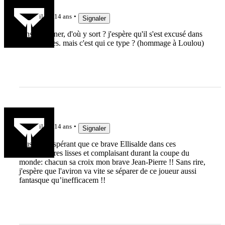
ced
il y a 14 ans
Signaler
sans déconner, d'où y sort ? j'espère qu'il s'est excusé dans
les vestiaires. mais c'est qui ce type ? (hommage à Loulou)
lerene
il y a 14 ans
Signaler
Aussi désespérant que ce brave Ellisalde dans ces
commentaires lisses et complaisant durant la coupe du
monde: chacun sa croix mon brave Jean-Pierre !! Sans rire,
j'espère que l'aviron va vite se séparer de ce joueur aussi
fantasque qu’inefficacem !!