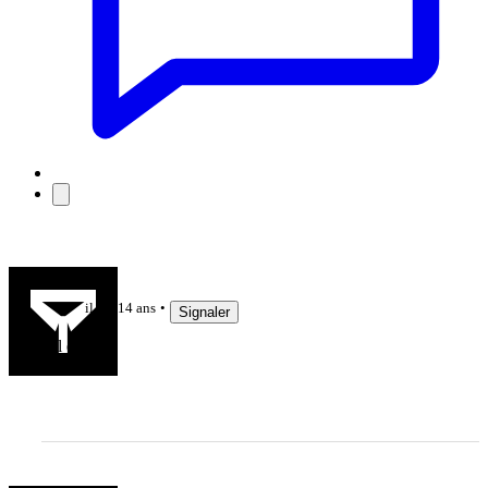
Alex63
il y a 14 ans
Signaler
bel essai!