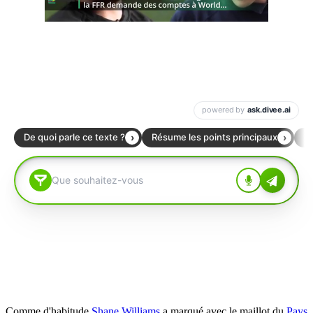
Comme d'habitude
Shane Williams
a marqué avec le maillot du
Pays