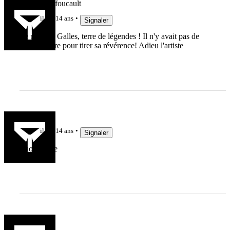
emmanuel.foucault
il y a 14 ans
Signaler
Le pays de Galles, terre de légendes ! Il n'y avait pas de
plus manière pour tirer sa révérence! Adieu l'artiste
ced
il y a 14 ans
Signaler
ciao l'artiste
CedricH