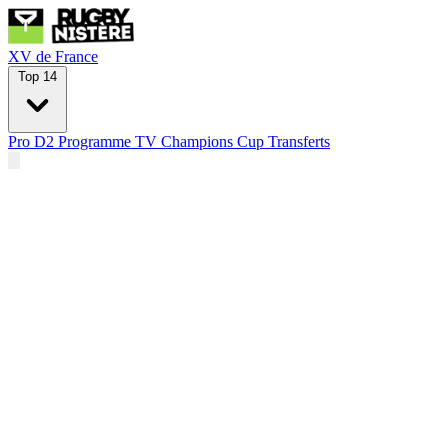
XV de France
Top 14
Pro D2
Programme TV
Champions Cup
Transferts