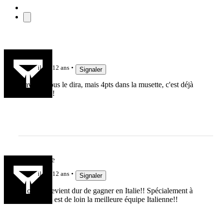
canto7king
il y a 12 ans
Signaler
L'avenir nous le dira, mais 4pts dans la musette, c'est déjà
l'essentiel!!!
heurvinblue
il y a 12 ans
Signaler
Et oui ça devient dur de gagner en Italie!! Spécialement à
Trévise qui est de loin la meilleure équipe Italienne!!