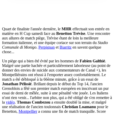
Quart de finaliste l'année dernière, le
MHR
effectuait son entrée en
matière en H Cup samedi face au
Benetton Trévise
. Une rencontre
aux allures de match piège, Trévise étant de loin la meilleure
formation italienne, et une équipe coriace sur son terrain du
Stadio
Comunale di Monigo
.
Perpignan
et
Biarritz
en savent quelque
chose...
Un piège qui a bien été évité par les hommes de
Fabien Galthié
.
Malgré une partie hachée et particulièrement laborieuse (au point de
donner des envies de suicide aux commentateurs de Canal +), les
Montpelliérains ont réussi à l'emporter assez confortablement. Le
match a été débloqué à la 66ème minute, grâce à un essai de
Jonathan Pélissié
. Brillant depuis le début du Top 14, l'ancien
Grenoblois a fêté son premier match européen en inscrivant un pur
essai de demi de mêlée, suite à une pénalité vite jouée. Les Italiens
n'ont rien venir... l'arbitre non plus, qui a été obligé de s'en remettre à
la
vidéo
.
Thomas Combezou
a ensuite doublé la mise, et malgré
une réalisation de l'ancien toulonnais
Christian Loamanu
pour le
Benetton,
Montpellier
a connu une fin de match tranquille. Score