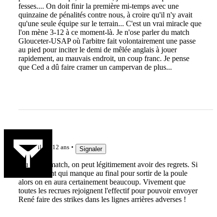
fesses.... On doit finir la première mi-temps avec une
quinzaine de pénalités contre nous, à croire qu'il n'y avait
qu'une seule équipe sur le terrain... C'est un vrai miracle que
l'on mène 3-12 à ce moment-là. Je n'ose parler du match
Glouceter-USAP où l'arbitre fait volontairement une passe
au pied pour inciter le demi de mêlée anglais à jouer
rapidement, au mauvais endroit, un coup franc. Je pense
que Ced a dû faire cramer un campervan de plus...
Pikeyboy
il y a 12 ans
Signaler
Au vu du match, on peut légitimement avoir des regrets. Si
c'est le point qui manque au final pour sortir de la poule
alors on en aura certainement beaucoup. Vivement que
toutes les recrues rejoignent l'effectif pour pouvoir envoyer
René faire des strikes dans les lignes arrières adverses !