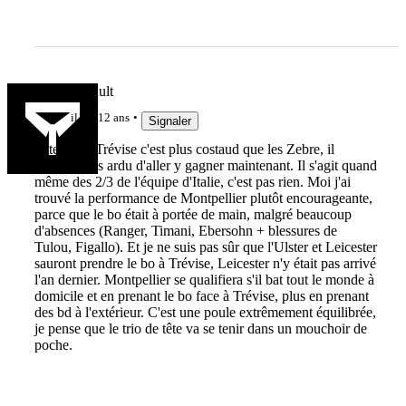
charlesjubault
il y a 12 ans
Signaler
Attention, Trévise c'est plus costaud que les Zebre, il
devient plus ardu d'aller y gagner maintenant. Il s'agit quand
même des 2/3 de l'équipe d'Italie, c'est pas rien. Moi j'ai
trouvé la performance de Montpellier plutôt encourageante,
parce que le bo était à portée de main, malgré beaucoup
d'absences (Ranger, Timani, Ebersohn + blessures de
Tulou, Figallo). Et je ne suis pas sûr que l'Ulster et Leicester
sauront prendre le bo à Trévise, Leicester n'y était pas arrivé
l'an dernier. Montpellier se qualifiera s'il bat tout le monde à
domicile et en prenant le bo face à Trévise, plus en prenant
des bd à l'extérieur. C'est une poule extrêmement équilibrée,
je pense que le trio de tête va se tenir dans un mouchoir de
poche.