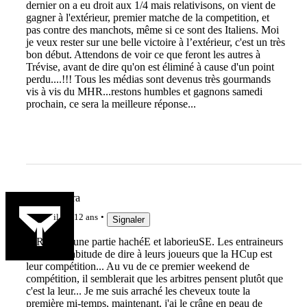
dernier on a eu droit aux 1/4 mais relativisons, on vient de
gagner à l'extérieur, premier matche de la competition, et
pas contre des manchots, même si ce sont des Italiens. Moi
je veux rester sur une belle victoire à l’extérieur, c'est un très
bon début. Attendons de voir ce que feront les autres à
Trévise, avant de dire qu'on est éliminé à cause d'un point
perdu....!!! Tous les médias sont devenus très gourmands
vis à vis du MHR...restons humbles et gagnons samedi
prochain, ce sera la meilleure réponse...
Zarathoustra
il y a 12 ans
Signaler
@Riwan : une partie hachéE et laborieuSE. Les entraineurs
ont pour habitude de dire à leurs joueurs que la HCup est
leur compétition... Au vu de ce premier weekend de
compétition, il semblerait que les arbitres pensent plutôt que
c'est la leur... Je me suis arraché les cheveux toute la
première mi-temps, maintenant, j'ai le crâne en peau de