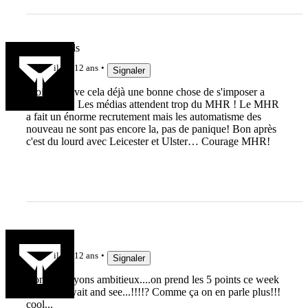
BlackDevils
il y a 12 ans
Signaler
Moi je trouve cela déjà une bonne chose de s'imposer a
l'extérieur ! Les médias attendent trop du MHR ! Le MHR
a fait un énorme recrutement mais les automatisme des
nouveau ne sont pas encore la, pas de panique! Bon après
c'est du lourd avec Leicester et Ulster… Courage MHR!
mr rov
il y a 12 ans
Signaler
Bon ok, soyons ambitieux....on prend les 5 points ce week
end et on wait and see...!!!!? Comme ça on en parle plus!!!
cool...