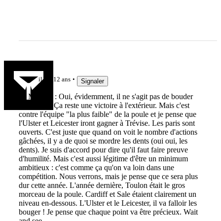
Pikeyboy
il y a 12 ans
Signaler
@ Mr Rov : Oui, évidemment, il ne s'agit pas de bouder
son plaisir. Ça reste une victoire à l'extérieur. Mais c'est
contre l'équipe "la plus faible" de la poule et je pense que
l'Ulster et Leicester iront gagner à Trévise. Les paris sont
ouverts. C'est juste que quand on voit le nombre d'actions
gâchées, il y a de quoi se mordre les dents (oui oui, les
dents). Je suis d'accord pour dire qu'il faut faire preuve
d'humilité. Mais c'est aussi légitime d'être un minimum
ambitieux : c'est comme ça qu'on va loin dans une
compétition. Nous verrons, mais je pense que ce sera plus
dur cette année. L'année dernière, Toulon était le gros
morceau de la poule. Cardiff et Sale étaient clairement un
niveau en-dessous. L'Ulster et le Leicester, il va falloir les
bouger ! Je pense que chaque point va être précieux. Wait
and see...