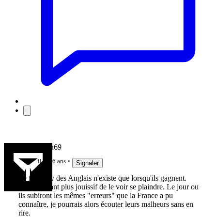
Julienbibou69
il y a 6 ans
Signaler
Le fair-play des Anglais n'existe que lorsqu'ils gagnent.
C'est d'autant plus jouissif de le voir se plaindre. Le jour ou
ils subiront les mêmes "erreurs" que la France a pu
connaître, je pourrais alors écouter leurs malheurs sans en
rire.