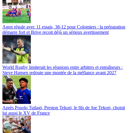
Agen régale avec 11 essais, 38-12 pour Colomiers : la préparation
démarre fort et Brive reçoit déjà un sérieux avertissement
World Rugby limiterait les réunions entre arbitres et entraîneurs :
Steve Hansen redoute une montée de la méfiance avant 2027
Après Posolo Tuilagi, Preston Tekori, le fils de Joe Tekori, choisit
lui aussi le XV de France