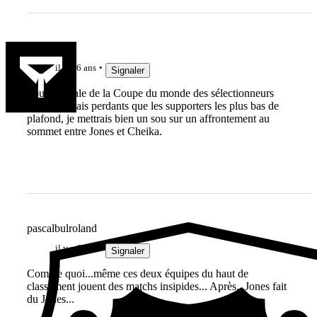
Ahma
il y a 6 ans
Signaler
Pour la finale de la Coupe du monde des sélectionneurs
aussi mauvais perdants que les supporters les plus bas de
plafond, je mettrais bien un sou sur un affrontement au
sommet entre Jones et Cheika.
pascalbulroland
il y a 6 ans
Signaler
Comme quoi...même ces deux équipes du haut de
classement jouent des matchs insipides... Après...Jones fait
du Jones...