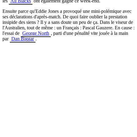
les
All Blacks
ont également gagné ce week-end.
Ensuite parce qu'Eddie Jones a provoqué une mini-polémique avec
ses déclarations d'après-match. De quoi faire oublier la prestation
insipide des siens ? Il y a sans doute un peu de ça. Dans le viseur de
l'Australien, tout de même : un Français : Pascal Gauzere. En cause :
l'essai de
George North
, parti d'une pénalité vite jouée à la main
par
Dan Biggar
.