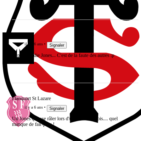
hasiotus
il y a 6 ans
Signaler
Typical Eddie Jones... C'est de la faute des autres :p
Flanquart St Lazare
il y a 6 ans
Signaler
Un Jones qui ose râler lors d'un match Gallois.... quel
manque de fair-play !