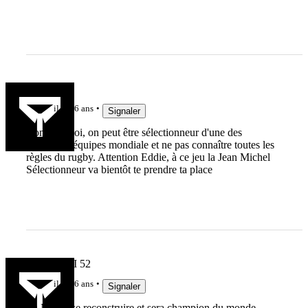
Axthyrasil
il y a 6 ans
Signaler
Comme quoi, on peut être sélectionneur d'une des
meilleures équipes mondiale et ne pas connaître toutes les
règles du rugby. Attention Eddie, à ce jeu la Jean Michel
Sélectionneur va bientôt te prendre ta place
AH C MOI 52
il y a 6 ans
Signaler
La NZ va se reconstruire et sera champion du monde