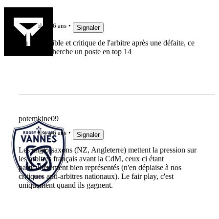
fabien81
il y a 6 ans
Signaler
jeu pas terrible et critique de l'arbitre après une défaite, ce
monsieur cherche un poste en top 14
potemkine09
il y a 6 ans
Signaler
Les anglo-saxons (NZ, Angleterre) mettent la pression sur
les arbitres français avant la CdM, ceux ci étant
particulièrement bien représentés (n'en déplaise à nos
critiques anti-arbitres nationaux). Le fair play, c'est
uniquement quand ils gagnent.