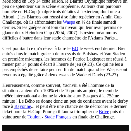
Moribond en Top 14 cette saison, le Biarritz Olympique retrouve un
peu de splendeur sur la scène européenne. Auteurs d'un parcours
honnête en H-Cup (malgré trois défaites à l'extérieur, dont une à
Aironi...) les Biarrots ont réussi à se faire repêcher en Amlin Cup
Challenge, où ils affrontaient les
Wasps
en ¼ de finale samedi
dernier. Si les guêpes sont loin du niveau qui leur avait permis de
glaner deux Heineken Cup (2004, 2007) ils restent néanmoins
difficiles à battre dans leur stade champêtre de l'Adams Parks...
C'est pourtant ce qu'a réussi à faire le
BO
le week end dernier. Bien
entrés dans le match grâce à deux essais de Balshaw et Van Staden
en première mi-temps, les hommes de Patrice Lagisquet ont réussi à
mener par 14 points d'écart à l'heure de jeu (9-23). Ce qui ne les a
pas empêchés de se faire peur en fin de match quand les Wasps sont
revenus à égalité grâce à deux essais de Wade et Davis (23-23)...
Heureusement, comme souvent, Yachvili a été l'homme de la
situation : auteur d'un 100% et de 16 points au pied, le demi de
mêlée international a donné la victoire auw Basques à la 75ème
minute ! Le Bého se donne donc un peu de confiance avant le derby
face à
Bayonne
... et peut être une chance de de décrocher le dernier
ticket pour la H-Cup. Pour ça il faudra triompher de
Brive
puis du
vainqueur de
Toulon
-
Stade Français
en finale de Challenge.