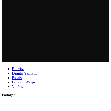
Biarritz
Dimitri Yachvili
Essais
London Wasps
Vidéos
Partager