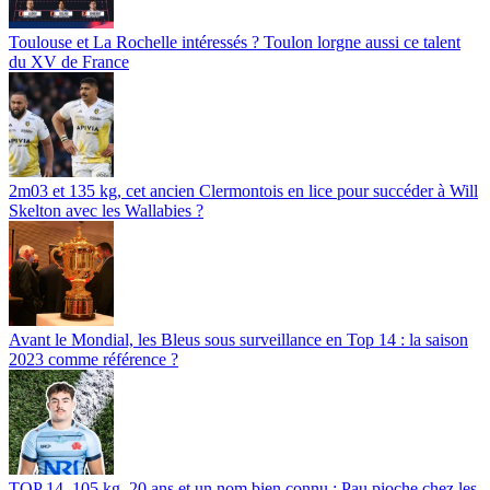
Toulouse et La Rochelle intéressés ? Toulon lorgne aussi ce talent
du XV de France
2m03 et 135 kg, cet ancien Clermontois en lice pour succéder à Will
Skelton avec les Wallabies ?
Avant le Mondial, les Bleus sous surveillance en Top 14 : la saison
2023 comme référence ?
TOP 14. 105 kg, 20 ans et un nom bien connu : Pau pioche chez les