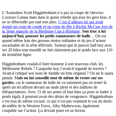
L’Australien Scott Higginbotham n’a pas la coupe de cheveux
Lozenzo Lamas mais dans le genre rebelle qui joue les gros bras, il
ne se débrouille pas mal non plus.
C’est d’ailleurs lui qui avait
donné un coup de coude et un coup de tête à Richie McCaw lors de
la 3ème manche de la Bledisloe Cup à Brisbane
.
Son truc à lui
aujourd’hui, pousser les petits ramasseurs de balle
… On est
quand même loin des grosses motos rutilantes et du jeu d’acteur
oscarisable de la série télévisée. Surtout que le pauvre ball boy avec
ses 20 kilos tout mouillé ne fait clairement pas le poids face aux 110
du troisième ligne.
Higginbotham voulait-il faire honneur à son nouveau club, les
Melbourne Rebels ? Casquette boy l’avait-il regardé de travers ?
Avait-il critiqué son nom de famille un brin original ? On ne le saura
jamais. M
ais on lui conseille tout de même de rester sur ses
gardes
, car le ramasseur de balle ne va surement pas en rester là
après un tel affront devant un stade plein et des millions de
téléspectateurs. Avec 15 de ses potes (il faut bien ça pour se battre à
poids égal), il pourrait avoir des désirs de vengeance. Higginbotham
s’est tout de même excusé, ce qui n’est pas vraiment le cas du demi-
de-mêlée de la Western Force, Alby Mathewson, également
coupable sur l’action. Ça devrait jouer en sa faveur.