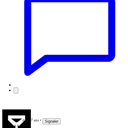
Hebus57
il y a 7 ans
Signaler