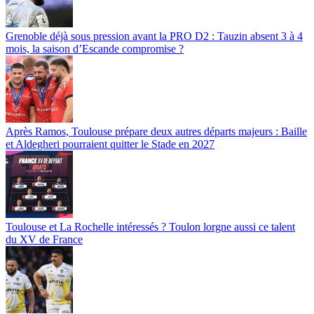
Grenoble déjà sous pression avant la PRO D2 : Tauzin absent 3 à 4
mois, la saison d’Escande compromise ?
Après Ramos, Toulouse prépare deux autres départs majeurs : Baille
et Aldegheri pourraient quitter le Stade en 2027
Toulouse et La Rochelle intéressés ? Toulon lorgne aussi ce talent
du XV de France