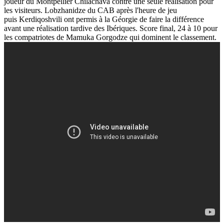
joueur du Montpellier
Chilachava
contre une seule réalisation pour
les visiteurs.
Lobzhanidze
du CAB après l'heure de jeu
puis
Kerdiqoshvili
ont permis à la Géorgie de faire la différence
avant une réalisation tardive des Ibériques.
Score final, 24 à 10 pour
les compatriotes de
Mamuka
Gorgodze
qui dominent le classement.