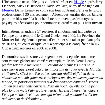
L’hécatombe ne semble plus vouloir s’arrêter en
Irlande
: après Jerry
Flannery, Mick O’Driscoll et David Wallace, le troisième ligne du
Munster
Denis Leamy se voit à son tour contraint d’arrêter le rugby
professionnel à 30 ans seulement. Absent des terrains depuis Janvier
pour une blessure à la hanche, il ne retrouvera pas les moyens
physiques nécessaires pour continuer sa carrière au plus haut niveau.
International irlandais à 57 reprises, il a notamment fait partie de
l’équipe qui a remporté le Grand Chelem en 2009. La Province du
Munster lui a également permis d’exprimer son talent pendant près
de 10 ans, au cours desquelles il a participé à la conquête de la H-
Cup à deux reprises en 2006 et 2008.
De nombreuses blessures, aux genoux et aux épaules notamment,
sont venues gâcher une carrière exemplaire. Mais Denis Leamy
préfère retenir le meilleur :
« C’est dur de mettre les mots pour
exprimer à quel point cela a été important de jouer avec le Munster
et l’Irlande. C’est un rêve qui est devenu réalité et j’ai eu de la
chance de pouvoir jouer avec quelques-uns des meilleurs joueurs du
monde, de porter ces maillots et d’être dans des équipes à succès.
J’ai eu une très belle carrière. J’aurais voulu qu’elle soit un peu
plus longue mais j’aimerais remercier les entraîneurs, les joueurs,
l’équipe médicale et tous ceux qui m’ont aidé pendant les dix ans
qui viennent de s’écouler »
.