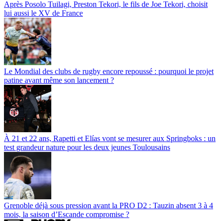
Après Posolo Tuilagi, Preston Tekori, le fils de Joe Tekori, choisit
lui aussi le XV de France
Le Mondial des clubs de rugby encore repoussé : pourquoi le projet
patine avant même son lancement ?
À 21 et 22 ans, Rapetti et Elías vont se mesurer aux Springboks : un
test grandeur nature pour les deux jeunes Toulousains
Grenoble déjà sous pression avant la PRO D2 : Tauzin absent 3 à 4
mois, la saison d’Escande compromise ?