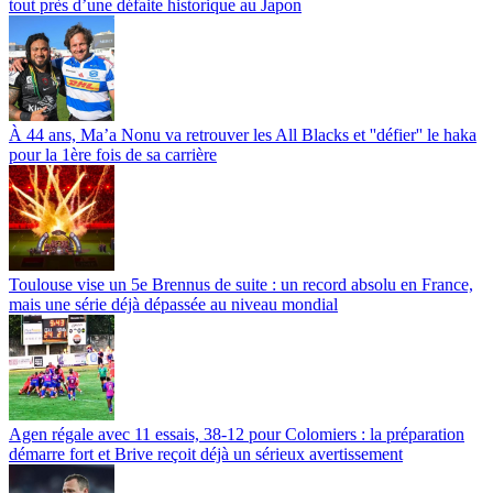
tout près d’une défaite historique au Japon
À 44 ans, Ma’a Nonu va retrouver les All Blacks et ''défier'' le haka
pour la 1ère fois de sa carrière
Toulouse vise un 5e Brennus de suite : un record absolu en France,
mais une série déjà dépassée au niveau mondial
Agen régale avec 11 essais, 38-12 pour Colomiers : la préparation
démarre fort et Brive reçoit déjà un sérieux avertissement