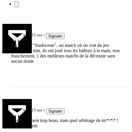
robnybuca
il y a 15 ans
Signaler
Oh t'es dur "Stadoceste", un match où on voit du jeu
pendant 80 min, ils ont joué tous les ballons à la main, non
franchement, 1 des meilleurs matchs de la décennie sans
aucun doute
Thor Lund
il y a 15 ans
Signaler
c est carrement trop beau, mais quel arbitrage de m\*\*\* !
enfin different