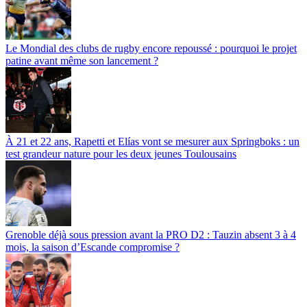
Le Mondial des clubs de rugby encore repoussé : pourquoi le projet
patine avant même son lancement ?
À 21 et 22 ans, Rapetti et Elías vont se mesurer aux Springboks : un
test grandeur nature pour les deux jeunes Toulousains
Grenoble déjà sous pression avant la PRO D2 : Tauzin absent 3 à 4
mois, la saison d’Escande compromise ?