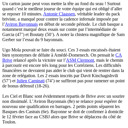
Un carton jaune peut vous mettre la tête au fond du seau ! Surtout
quand c’est le meilleur joueur de votre équipe qui est obligé d’aller
se reposer 10 minutes.
Antonie Claassen
, véritable leader du pack
briviste, a manqué pour contrer la cadence infernale imposée par
l’
Aviron Bayonnais
en début de seconde période. Le club basque a
notamment marqué deux essais sur contre par l’intermédiaire de
Garcia (47’) et Boutaty (50’). A noter la chistera magnifique de Sam
Gerber sur l’essai du 9 bayonnais.
Ugo Mola pouvait se faire du souci. Ces 3 essais encaissés étaient
bien synonymes de défaite à Amédé-Domenech. On pensait le
CA
Brive
relancé après la victoire sur l’
ASM Clermont
, mais le chemin
à parcourir est encore très long pour les Corréziens. Les difficultés
financières ne devraient pas aider le club qui vient de rentrer dans la
zone de relégation. Les 2 essais inscrits par Davit Kinchagishvili
(57’) et
Julien Caminati
(74’) ne suffiront pas pour ramener un point
de bonus défensif (18-26).
Les Ciel et Blanc sont évidemment repartis de Brive avec un sourire
non dissimulé. L’Aviron Bayonnais (8e) se relance pour espérer de
nouveau une qualification en barrages. 2 petits points séparent les
Basques des Castrais (6e). Bayonne se doit de confirmer à domicile
le 12 février face au CSBJ alors que Brive se déplacera du côté de
Toulon.