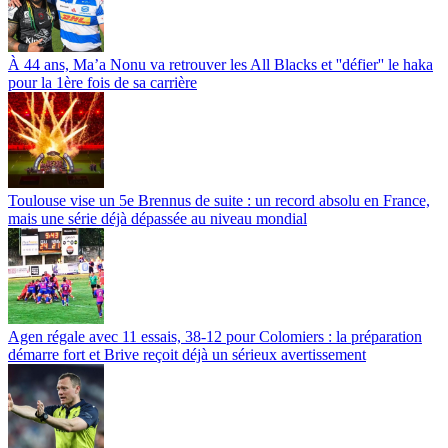
À 44 ans, Ma’a Nonu va retrouver les All Blacks et ''défier'' le haka
pour la 1ère fois de sa carrière
Toulouse vise un 5e Brennus de suite : un record absolu en France,
mais une série déjà dépassée au niveau mondial
Agen régale avec 11 essais, 38-12 pour Colomiers : la préparation
démarre fort et Brive reçoit déjà un sérieux avertissement