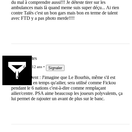
du mal à comprendre aussi!!! Je déteste tirer sur les
ambulances mais là quand meme suis super déçu... Ai rien
contre Talès c'est un bon gars mais bon en terme de talent
avec FTD y a pas photo merde!!!!
Rouflaquettes
il y a 12 ans
Signaler
@Artgur Dent : J'imagine que Le Bourhis, même s'il est
sélectionné en temps qu'ailier, sera utilisé comme Fickou
pendant le 6 nations c'est-à-dire comme remplaçant
ailier/centre. PSA aime beaucoup les joueurs polyvalents, ça
lui permet de rajouter un avant de plus sur le banc.