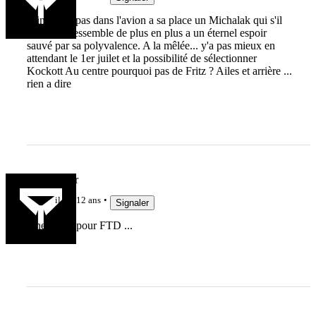
Trinh Duc pas dans l'avion a sa place un Michalak qui s'il
reste bon ressemble de plus en plus a un éternel espoir
sauvé par sa polyvalence. A la mêlée... y'a pas mieux en
attendant le 1er juilet et la possibilité de sélectionner
Kockott Au centre pourquoi pas de Fritz ? Ailes et arrière ...
rien a dire
Els Geurrer
il y a 12 ans
Signaler
Une honte pour FTD ...