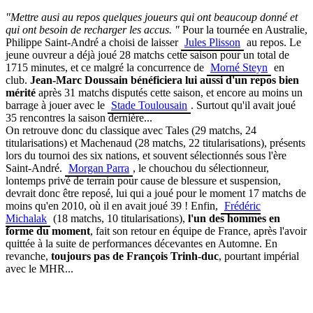
"Mettre ausi au repos quelques joueurs qui ont beaucoup donné et
qui ont besoin de recharger les accus. "
Pour la tournée en Australie,
Philippe Saint-André a choisi de laisser
Jules Plisson
au repos. Le
jeune ouvreur a déjà joué 28 matchs cette saison pour un total de
1715 minutes, et ce malgré la concurrence de
Morné Steyn
en
club.
Jean-Marc Doussain bénéficiera lui aussi d'un repos bien
mérité
après 31 matchs disputés cette saison, et encore au moins un
barrage à jouer avec le
Stade Toulousain
. Surtout qu'il avait joué
35 rencontres la saison dernière...
On retrouve donc du classique avec Tales (29 matchs, 24
titularisations) et Machenaud (28 matchs, 22 titularisations), présents
lors du tournoi des six nations, et souvent sélectionnés sous l'ère
Saint-André.
Morgan Parra
, le chouchou du sélectionneur,
lontemps privé de terrain pour cause de blessure et suspension,
devrait donc être reposé, lui qui a joué pour le moment 17 matchs de
moins qu'en 2010, où il en avait joué 39 ! Enfin,
Frédéric
Michalak
(18 matchs, 10 titularisations),
l'un des hommes en
forme du moment
, fait son retour en équipe de France, après l'avoir
quittée à la suite de performances décevantes en Automne. En
revanche,
toujours pas de François Trinh-duc
, pourtant impérial
avec le MHR...