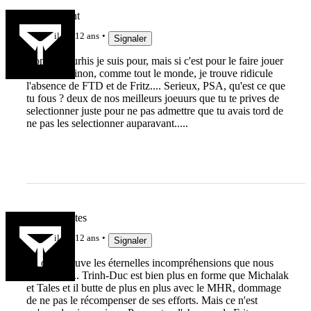
Arthur Dent
il y a 12 ans
Signaler
Bon, le bourhis je suis pour, mais si c'est pour le faire jouer
à l'aile.... Sinon, comme tout le monde, je trouve ridicule
l'absence de FTD et de Fritz.... Serieux, PSA, qu'est ce que
tu fous ? deux de nos meilleurs joeuurs que tu te prives de
selectionner juste pour ne pas admettre que tu avais tord de
ne pas les selectionner auparavant.....
Rouflaquettes
il y a 12 ans
Signaler
Là on retrouve les éternelles incompréhensions que nous
offre PSA... Trinh-Duc est bien plus en forme que Michalak
et Tales et il butte de plus en plus avec le MHR, dommage
de ne pas le récompenser de ses efforts. Mais ce n'est