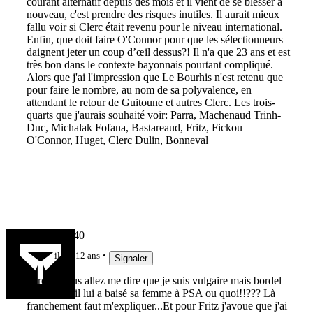
courant alternatif depuis des mois et il vient de se blesser à
nouveau, c'est prendre des risques inutiles. Il aurait mieux
fallu voir si Clerc était revenu pour le niveau international.
Enfin, que doit faire O'Connor pour que les sélectionneurs
daignent jeter un coup d’œil dessus?! Il n'a que 23 ans et est
très bon dans le contexte bayonnais pourtant compliqué.
Alors que j'ai l'impression que Le Bourhis n'est retenu que
pour faire le nombre, au nom de sa polyvalence, en
attendant le retour de Guitoune et autres Clerc. Les trois-
quarts que j'aurais souhaité voir: Parra, Machenaud Trinh-
Duc, Michalak Fofana, Bastareaud, Fritz, Fickou
O'Connor, Huget, Clerc Dulin, Bonneval
Chalossais40
il y a 12 ans
Signaler
Pardon vous allez me dire que je suis vulgaire mais bordel
Trinh Duc il lui a baisé sa femme à PSA ou quoi!!??? Là
franchement faut m'expliquer...Et pour Fritz j'avoue que j'ai