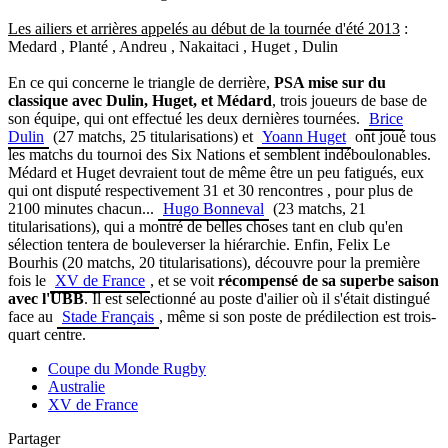
Les ailiers et arrières appelés au début de la tournée d'été 2013
:
Medard , Planté , Andreu , Nakaitaci , Huget , Dulin
En ce qui concerne le triangle de derrière,
PSA mise sur du
classique avec Dulin, Huget, et Médard
, trois joueurs de base de
son équipe, qui ont effectué les deux dernières tournées.
Brice
Dulin
(27 matchs, 25 titularisations) et
Yoann Huget
ont joué tous
les matchs du tournoi des Six Nations et semblent indéboulonables.
Médard et Huget devraient tout de même être un peu fatigués, eux
qui ont disputé respectivement 31 et 30 rencontres , pour plus de
2100 minutes chacun...
Hugo Bonneval
(23 matchs, 21
titularisations), qui a montré de belles choses tant en club qu'en
sélection tentera de bouleverser la hiérarchie. Enfin, Felix Le
Bourhis (20 matchs, 20 titularisations), découvre pour la première
fois le
XV de France
, et se voit
récompensé de sa superbe saison
avec l'UBB
. Il est selectionné au poste d'ailier où il s'était distingué
face au
Stade Français
, même si son poste de prédilection est trois-
quart centre.
Coupe du Monde Rugby
Australie
XV de France
Partager