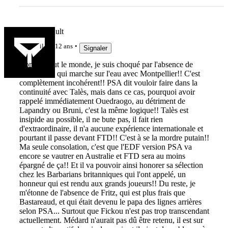
charlesjubault
il y a 12 ans
Signaler
Comme tout le monde, je suis choqué par l'absence de
Trinh-Duc, qui marche sur l'eau avec Montpellier!! C'est
complètement incohérent!! PSA dit vouloir faire dans la
continuité avec Talès, mais dans ce cas, pourquoi avoir
rappelé immédiatement Ouedraogo, au détriment de
Lapandry ou Bruni, c'est la même logique!! Talès est
insipide au possible, il ne bute pas, il fait rien
d'extraordinaire, il n'a aucune expérience internationale et
pourtant il passe devant FTD!! C'est à se la mordre putain!!
Ma seule consolation, c'est que l'EDF version PSA va
encore se vautrer en Australie et FTD sera au moins
épargné de ça!! Et il va pouvoir ainsi honorer sa sélection
chez les Barbarians britanniques qui l'ont appelé, un
honneur qui est rendu aux grands joueurs!! Du reste, je
m'étonne de l'absence de Fritz, qui est plus frais que
Bastareaud, et qui était devenu le papa des lignes arrières
selon PSA... Surtout que Fickou n'est pas trop transcendant
actuellement. Médard n'aurait pas dû être retenu, il est sur