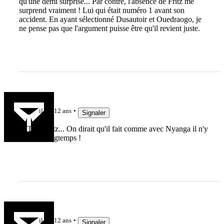
qu'une demi surprise... Par contre, l'absence de Fritz me
surprend vraiment ! Lui qui était numéro 1 avant son
accident. En ayant sélectionné Dusautoir et Ouedraogo, je
ne pense pas que l'argument puisse être qu'il revient juste.
Grisou
il y a 12 ans
Signaler
FTD et Fritz... On dirait qu'il fait comme avec Nyanga il n'y
a pas si longtemps !
indy
il y a 12 ans
Signaler