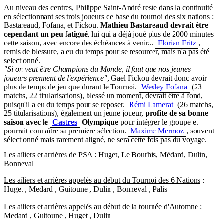
Au niveau des centres, Philippe Saint-André reste dans la continuité
en sélectionnant ses trois joueurs de base du tournoi des six nations :
Bastareaud, Fofana, et Fickou.
Mathieu Bastareaud devrait être
cependant un peu fatigué
, lui qui a déjà joué plus de 2000 minutes
cette saison, avec encore des échéances à venir...
Florian Fritz
,
remis de blessure, a eu du temps pour se resourcer, mais n'a pas été
selectionné.
"Si on veut être Champions du Monde, il faut que nos jeunes
joueurs prennent de l'expérience"
, Gael Fickou devrait donc avoir
plus de temps de jeu que durant le Tournoi.
Wesley Fofana
(23
matchs, 22 titularisations), blessé un moment, devrait être à fond,
puisqu'il a eu du temps pour se reposer.
Rémi Lamerat
(26 matchs,
25 titularisations), également un jeune joueur,
profite de sa bonne
saison avec le
Castres
Olympique
pour intégrer le groupe et
pourrait connaître sa première sélection.
Maxime Mermoz
, souvent
sélectionné mais rarement aligné, ne sera cette fois pas du voyage.
Les ailiers et arrières de PSA : Huget, Le Bourhis, Médard, Dulin,
Bonneval
Les ailiers et arrières appelés au début du Tournoi des 6 Nations
:
Huget , Medard , Guitoune , Dulin , Bonneval , Palis
Les ailiers et arrières appelés au début de la tournée d'Automne
:
Medard , Guitoune , Huget , Dulin