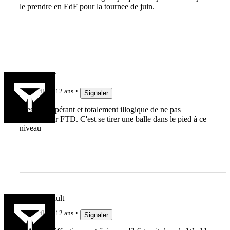
le prendre en EdF pour la tournee de juin.
GollumXV
il y a 12 ans
Signaler
C'est désespérant et totalement illogique de ne pas
sélectionner FTD. C'est se tirer une balle dans le pied à ce
niveau
charlesjubault
il y a 12 ans
Signaler