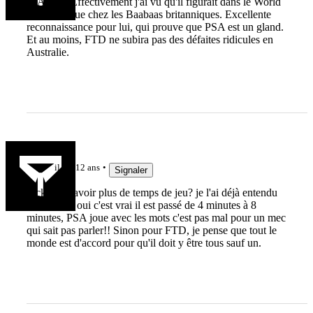
@Alsaco Effectivement j'ai vu qu'il figurait dans le World
XV ainsi que chez les Baabaas britanniques. Excellente
reconnaissance pour lui, qui prouve que PSA est un gland.
Et au moins, FTD ne subira pas des défaites ridicules en
Australie.
Flash
il y a 12 ans
Signaler
Fickou va avoir plus de temps de jeu? je l'ai déjà entendu
celle là! ah oui c'est vrai il est passé de 4 minutes à 8
minutes, PSA joue avec les mots c'est pas mal pour un mec
qui sait pas parler!! Sinon pour FTD, je pense que tout le
monde est d'accord pour qu'il doit y être tous sauf un.