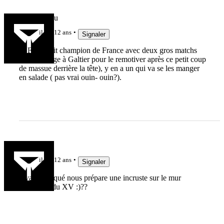
lolodemillau
il y a 12 ans
Signaler
Si FTD finit champion de France avec deux gros matchs
(bon courage à Galtier pour le remotiver après ce petit coup
de massue derrière la tête), y en a un qui va se les manger
en salade ( pas vrai ouin- ouin?).
Arpian
il y a 12 ans
Signaler
Ovale Masqué nous prépare une incruste sur le mur
Facebook du XV :)??