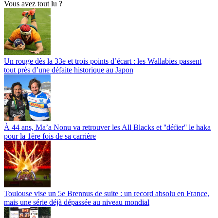
Vous avez tout lu ?
Un rouge dès la 33e et trois points d’écart : les Wallabies passent
tout près d’une défaite historique au Japon
À 44 ans, Ma’a Nonu va retrouver les All Blacks et ''défier'' le haka
pour la 1ère fois de sa carrière
Toulouse vise un 5e Brennus de suite : un record absolu en France,
mais une série déjà dépassée au niveau mondial