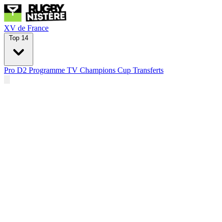
XV de France
Top 14
Pro D2
Programme TV
Champions Cup
Transferts