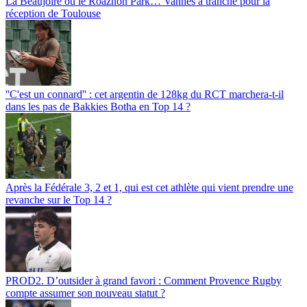
La Beaujoire ou le Roazhon Park… Vannes a tranché pour la
réception de Toulouse
''C'est un connard'' : cet argentin de 128kg du RCT marchera-t-il
dans les pas de Bakkies Botha en Top 14 ?
Après la Fédérale 3, 2 et 1, qui est cet athlète qui vient prendre une
revanche sur le Top 14 ?
PROD2. D’outsider à grand favori : Comment Provence Rugby
compte assumer son nouveau statut ?