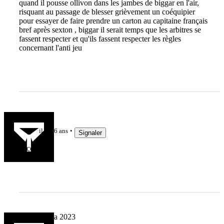
quand il pousse ollivon dans les jambes de biggar en l'air,
risquant au passage de blesser grièvement un coéquipier
pour essayer de faire prendre un carton au capitaine français
bref après sexton , biggar il serait temps que les arbitres se
fassent respecter et qu'ils fassent respecter les règles
concernant l'anti jeu
taist
il y a 6 ans
Signaler
excellent !
Welwitschia 2023