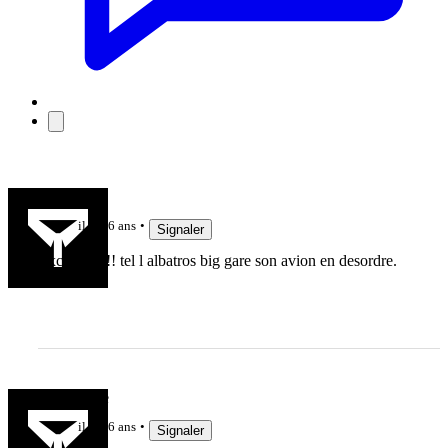
Passovale
il y a 6 ans
Signaler
Excellent !!! tel l albatros big gare son avion en desordre.
gougougne
il y a 6 ans
Signaler