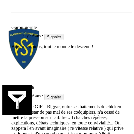
Garou-gorille
il y a 6 ans
Signaler
Biggar terminus, tout le monde le descend !
ginobigoudi
il y a 6 ans
Signaler
Excellent le GIF... Biggar, outre ses battements de chicken
fly, et à l'instar de pas mal de ses coéquipiers, n'a cessé de
mettre la pression sur l'arbitre... Tchatches répétées,
explications, débats techniques, en toute convivialité... On
zappera l'en-avant imaginaire ( re-vitesse relative ) qui prive
les Français d'un superbe essai, le carton pour Alldritt,