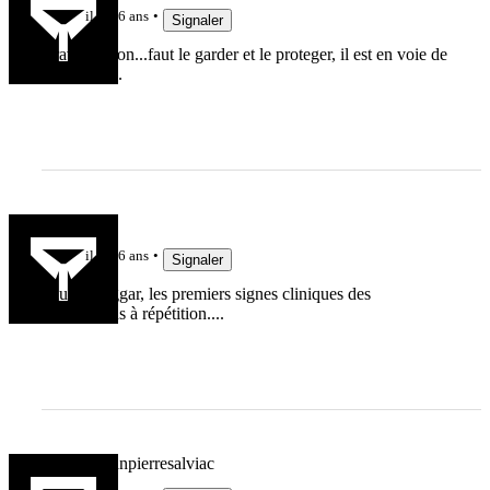
il y a 6 ans
Signaler
Brave garçon...faut le garder et le proteger, il est en voie de
disparition .
ketamine
il y a 6 ans
Signaler
Pauvre Biggar, les premiers signes cliniques des
commotions à répétition....
christianjeanpierresalviac