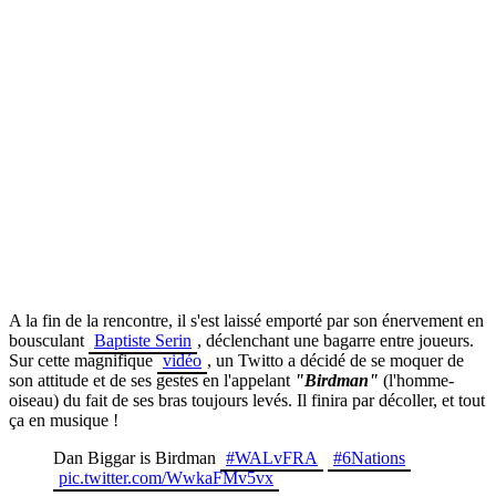
A la fin de la rencontre, il s'est laissé emporté par son énervement en
bousculant
Baptiste Serin
, déclenchant une bagarre entre joueurs.
Sur cette magnifique
vidéo
, un Twitto a décidé de se moquer de
son attitude et de ses gestes en l'appelant
"Birdman"
(l'homme-
oiseau) du fait de ses bras toujours levés. Il finira par décoller, et tout
ça en musique !
Dan Biggar is Birdman
#WALvFRA
#6Nations
pic.twitter.com/WwkaFMv5vx