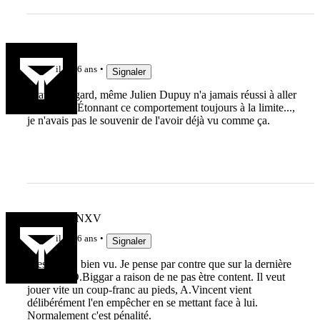
breiz93
il y a 6 ans
Signaler
Bravo Biggard, même Julien Dupuy n'a jamais réussi à aller
aussi haut. Étonnant ce comportement toujours à la limite...,
je n'avais pas le souvenir de l'avoir déjà vu comme ça.
MARCFANXV
il y a 6 ans
Signaler
C'est drôle, bien vu. Je pense par contre que sur la dernière
situation, D.Biggar a raison de ne pas ètre content. Il veut
jouer vite un coup-franc au pieds, A.Vincent vient
délibérément l'en empêcher en se mettant face à lui.
Normalement c'est pénalité.