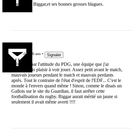
Jean Marie Biggar,et ses bonnes grosses blagues.
Yooy
il y a 6 ans
Signaler
Très déçu par l'attitude du PDG, une équipe que j'ai
pourtant pris plaisir à voir jouer. Assez petit avant le match,
mauvais joueurs pendant le match et mauvais perdants
après. Tout le contraire de l'état d'esprit de l'EDF... C'est le
monde à l'envers quand même ! Sinon, comme le disais un
Gallois sur le site du Guardian, il faut arrêter cette
footballisation du rugby. Biggar aurait mérité un jaune si
seulement il avait même averti !!!!