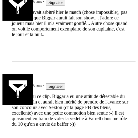
il y a 6 ans
Signaler
Si Owens avait arbitré hier le match (chose impossible), pas
sur du tout que Biggar aurait fait son show.... j'adore ce
joueur mais hier il m'a vraiment gonflé... Autre chose quand
on voit le comportement exemplaire de son capitaine, c'est
le jour et la nuit..
FRLab
il y a 6 ans
Signaler
Très bien vu ce clip. Biggar a eu une attitude détestable du
début à la fin et aurait bien mérité de prendre de l'avance sur
son concours avec Sexton (cf la page FB des bleus,
excellente) avec une petite commotion bien sentie ;-) Il est
quasiment en train de voler la vedette à Farrell dans me rôle
du 10 qu'on a envie de baffer ;-))