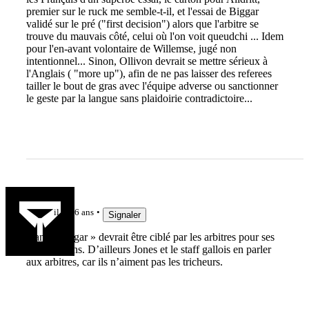
premier sur le ruck me semble-t-il, et l'essai de Biggar
validé sur le pré ("first decision") alors que l'arbitre se
trouve du mauvais côté, celui où l'on voit queudchi ... Idem
pour l'en-avant volontaire de Willemse, jugé non
intentionnel... Sinon, Ollivon devrait se mettre sérieux à
l'Anglais ( "more up"), afin de ne pas laisser des referees
tailler le bout de gras avec l'équipe adverse ou sanctionner
le geste par la langue sans plaidoirie contradictoire...
adourAB
il y a 6 ans
Signaler
Dan « Baggar » devrait être ciblé par les arbitres pour ses
provocations. D’ailleurs Jones et le staff gallois en parler
aux arbitres, car ils n’aiment pas les tricheurs.