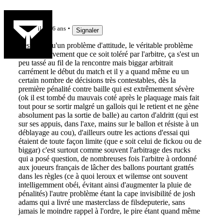
to7
il y a 6 ans
Signaler
c'est plus qu'un problème d'attitude, le véritable problème
c'est effectivement que ce soit toléré par l'arbitre, ça s'est un
peu tassé au fil de la rencontre mais biggar arbitrait
carrément le début du match et il y a quand même eu un
certain nombre de décisions très contestables, dès la
première pénalité contre baille qui est extrêmement sévère
(ok il est tombé du mauvais coté après le plaquage mais fait
tout pour se sortir malgré un gallois qui le retient et ne gène
absolument pas la sortie de balle) au carton d'aldritt (qui est
sur ses appuis, dans l'axe, mains sur le ballon et résiste à un
déblayage au cou), d'ailleurs outre les actions d'essai qui
étaient de toute façon limite (que e soit celui de fickou ou de
biggar) c'est surtout comme souvent l'arbitrage des rucks
qui a posé question, de nombreuses fois l'arbitre à ordonné
aux joueurs français de lâcher des ballons pourtant grattés
dans les règles (ce à quoi leroux et wilemse ont souvent
intelligemment obéi, évitant ainsi d'augmenter la pluie de
pénalités) l'autre problème étant la cape invisibilité de josh
adams qui a livré une masterclass de filsdeputerie, sans
jamais le moindre rappel à l'ordre, le pire étant quand même