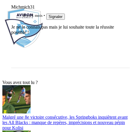
Michmich31
il y a 1 mois
Signaler
Je ne le connais pas mais je lui souhaite toute la réussite
possible !
Vous avez tout lu ?
Malgré une 8e victoire consécutive, les Springboks inquiètent avant
les All Blacks : manque de repères, imprécisions et nouveau pépin
pour Kolisi