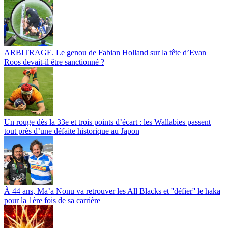
ARBITRAGE. Le genou de Fabian Holland sur la tête d’Evan
Roos devait-il être sanctionné ?
Un rouge dès la 33e et trois points d’écart : les Wallabies passent
tout près d’une défaite historique au Japon
À 44 ans, Ma’a Nonu va retrouver les All Blacks et ''défier'' le haka
pour la 1ère fois de sa carrière