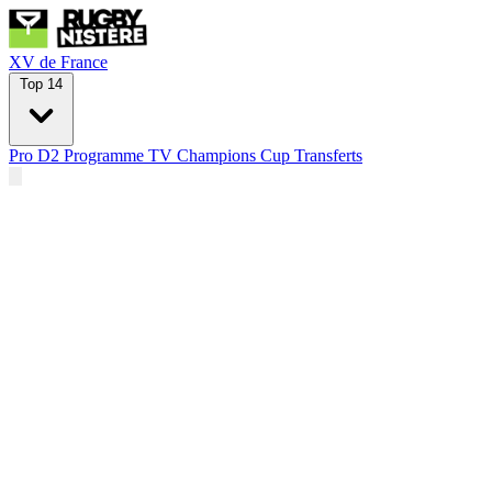
XV de France
Top 14
Pro D2
Programme TV
Champions Cup
Transferts