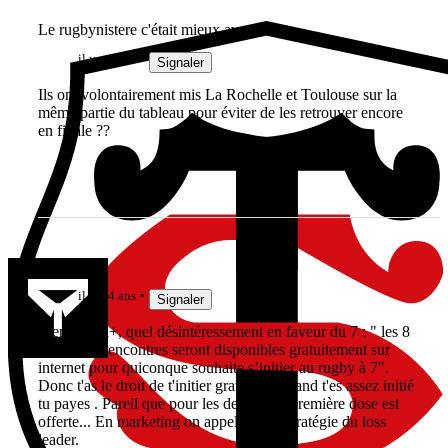
Le rugbynistere c'était mieux avant...
il y a 4 ans
Signaler
Ils ont volontairement mis La Rochelle et Toulouse sur la
même partie du tableau pour éviter de les retrouver encore
en finale ??
lelinzhou
il y a 4 ans
Signaler
Merci Anal+, quel désintéressement en faveur du 7 : " les 8
premières rencontres seront disponibles gratuitement sur
internet pour quiconque souhaite s’initier au rugby à 7".
Donc t'as le droit de t'initier gratos pis quand t'es assez initié
tu payes . Pareil que pour les dealers, la première dose est
offerte... En marketing on appelle ça la stratégie du loss
leader.