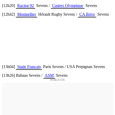
[12h20]
Racing 92
Sevens /
Castres Olympique
Sevens
[12h42]
Montpellier
Hérault Rugby Sevens /
CA Brive
Sevens
[13h04]
Stade Français
Paris Sevens / USA Perpignan Sevens
[13h26] Babaas Sevens /
ASM
Sevens