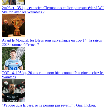
2m03 et 135 kg, cet ancien Clermontois en lice pour succéder à Will
Skelton avec les Wallabies ?
Avant le Mondial, les Bleus sous surveillance en Top 14 : la saison
2023 comme référence ?
TOP 14. 105 kg, 20 ans et un nom bien connu : Pau pioche chez les
Waratahs
"J'avoue qu'à la base, je ne pensais pas revenir" : Gaël Fickou,