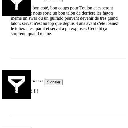
Faut voir le bon coté, bon coups pour Toulon et esperont
que le stade nous sorte un bon talon de derriere les fagots,
meme un swar ou un guirado peuvent devenir de tres grand
talon, servat n'est au top que depuis 4 ans avant c'ete ibanez
le tolier. il est partit et servat a pu exploser. Ceci dit ça
surprend quand même.
arthur2256
il y a 14 ans
Signaler
i'm chocked !!!