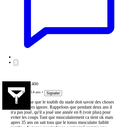
Stephane11400
il y a 14 ans
Signaler
Moi je pense que le toubib du stade doit savoir des choses
que les autres ignore. Rappelons que pendant deux ans il
n'a pas joué, qu'il a joué une année en 8 (voir plus) pour
eviter les coups Tant que musculairement ca tient ok mais
apres 35 ans on sait tous que le tonus musculaire faiblit