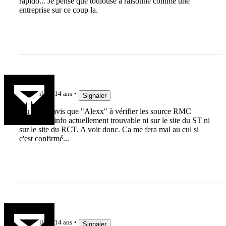
rapido... Je pense que toulouse a raisonné comme une
entreprise sur ce coup la.
6592
il y a 14 ans
Signaler
Du même avis que "Alexx" à vérifier les source RMC
Sport...car info actuellement trouvable ni sur le site du ST ni
sur le site du RCT. A voir donc. Ca me fera mal au cul si
c'est confirmé...
totofbond
il y a 14 ans
Signaler