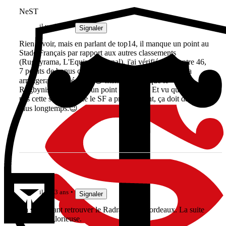
NeST
il y a 3 ans
Signaler
Rien à voir, mais en parlant de top14, il manque un point au
Stade Français par rapport aux autres classements
(Rugbyrama, L'Equipe et Canal), j'ai vérifié : 45 contre 46,
7 points de bonus contre 8. Étant supporter du ST cela
arrangerait mon équipe.😁 mais je pense que le
Rugbynistere a oublié un point de bonus. Et vu que ce n'est
pas cette semaine que le SF a pris un point, ça doit dater de
plus longtemps.😉
cahues
il y a 3 ans
Signaler
En souhaitant retrouver le Radradra de Bordeaux. La suite
fut moins glorieuse.