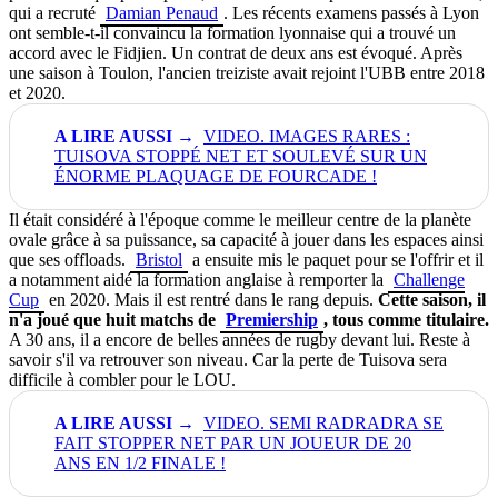
qui a recruté
Damian Penaud
. Les récents examens passés à Lyon
ont semble-t-il convaincu la formation lyonnaise qui a trouvé un
accord avec le Fidjien. Un contrat de deux ans est évoqué. Après
une saison à Toulon, l'ancien treiziste avait rejoint l'UBB entre 2018
et 2020.
VIDEO. IMAGES RARES :
TUISOVA STOPPÉ NET ET SOULEVÉ SUR UN
ÉNORME PLAQUAGE DE FOURCADE !
Il était considéré à l'époque comme le meilleur centre de la planète
ovale grâce à sa puissance, sa capacité à jouer dans les espaces ainsi
que ses offloads.
Bristol
a ensuite mis le paquet pour se l'offrir et il
a notamment aidé la formation anglaise à remporter la
Challenge
Cup
en 2020. Mais il est rentré dans le rang depuis.
Cette saison, il
n'a joué que huit matchs de
Premiership
, tous comme titulaire.
A 30 ans, il a encore de belles années de rugby devant lui. Reste à
savoir s'il va retrouver son niveau. Car la perte de Tuisova sera
difficile à combler pour le LOU.
VIDEO. SEMI RADRADRA SE
FAIT STOPPER NET PAR UN JOUEUR DE 20
ANS EN 1/2 FINALE !