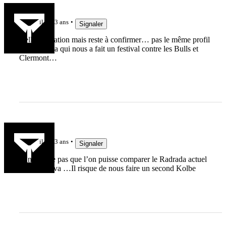
Loulou69
il y a 3 ans
Signaler
Belle réputation mais reste à confirmer… pas le même profil
que Tuisova qui nous a fait un festival contre les Bulls et
Clermont…
jujudethil
il y a 3 ans
Signaler
Je ne pense pas que l’on puisse comparer le Radrada actuel
avec Tuisova …Il risque de nous faire un second Kolbe