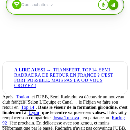
TRANSFERT. TOP 14. SEMI
RADRADRA DE RETOUR EN FRANCE ? C'EST
FORT POSSIBLE, MAIS PAS LÀ OÙ VOUS
CROYEZ !
Après
Toulon
et l'UBB, Semi Radradra va découvrir un nouveau
club français. Selon L'Equipe et Canal +, le Fidjien va faire son
retour en
Top 14
.
Dans le viseur de la formation girondine, c'est
finalement à
Lyon
que le centre va poser ses valises.
Il devrait y
remplacer son compatriote
Josua Tuisova
, en partance au
Racing
92
l'été prochain. En délicatesse avec son genou, et moins
performant que par le passé, Radradra n'avait pas convaincu l'UBB,