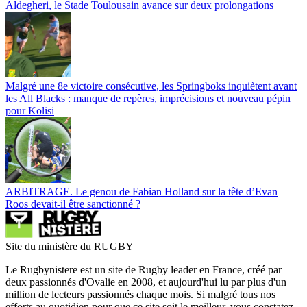
Aldegheri, le Stade Toulousain avance sur deux prolongations
Malgré une 8e victoire consécutive, les Springboks inquiètent avant
les All Blacks : manque de repères, imprécisions et nouveau pépin
pour Kolisi
ARBITRAGE. Le genou de Fabian Holland sur la tête d’Evan
Roos devait-il être sanctionné ?
Site du ministère du RUGBY
Le Rugbynistere est un site de Rugby leader en France, créé par
deux passionnés d'Ovalie en 2008, et aujourd'hui lu par plus d'un
million de lecteurs passionnés chaque mois. Si malgré tous nos
efforts au quotidien pour que ce site soit le meilleur, vous constatez