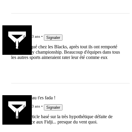
fabien81
il y a 3 ans
Signaler
été compliqué chez les Blacks, après tout ils ont remporté
que le rugby championship. Beaucoup d'équipes dans tous
les autres sports aimeraient rater leur été comme eux
Gonze à l'eau t'es fada !
il y a 3 ans
Signaler
Donc un article basé sur la très hypothétique défaite de
l'Irlande face aux Fidji... presque du vent quoi.