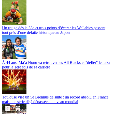
Un rouge dès la 33e et trois points d’écart : les Wallabies passent
tout près d’une défaite historique au Japon
À 44 ans, Ma’a Nonu va retrouver les All Blacks et ''défier'' le haka
pour la 1ère fois de sa carrière
Toulouse vise un 5e Brennus de suite : un record absolu en France,
mais une série déjà dépassée au niveau mondial