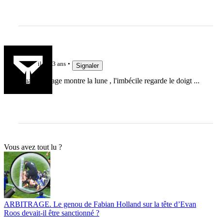
oc
il y a 3 ans
Signaler
Quand le sage montre la lune , l'imbécile regarde le doigt ...
Vous avez tout lu ?
ARBITRAGE. Le genou de Fabian Holland sur la tête d’Evan
Roos devait-il être sanctionné ?