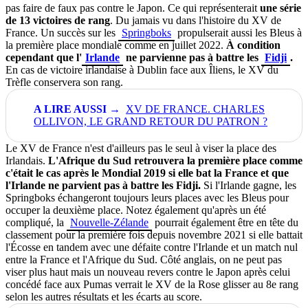
pas faire de faux pas contre le Japon. Ce qui représenterait
une série
de 13 victoires de rang
. Du jamais vu dans l'histoire du XV de
France. Un succès sur les
Springboks
propulserait aussi les Bleus à
la première place mondiale comme en juillet 2022.
À condition
cependant que l'
Irlande
ne parvienne pas à battre les
Fidji
.
En cas de victoire irlandaise à Dublin face aux Îliens, le XV du
Trèfle conservera son rang.
XV DE FRANCE. CHARLES
OLLIVON, LE GRAND RETOUR DU PATRON ?
Le XV de France n'est d'ailleurs pas le seul à viser la place des
Irlandais.
L'Afrique du Sud retrouvera la première place comme
c'était le cas après le Mondial 2019 si elle bat la France et que
l'Irlande ne parvient pas à battre les Fidji.
Si l'Irlande gagne, les
Springboks échangeront toujours leurs places avec les Bleus pour
occuper la deuxième place. Notez également qu'après un été
compliqué, la
Nouvelle-Zélande
pourrait également être en tête du
classement pour la première fois depuis novembre 2021 si elle battait
l'Écosse en tandem avec une défaite contre l'Irlande et un match nul
entre la France et l'Afrique du Sud. Côté anglais, on ne peut pas
viser plus haut mais un nouveau revers contre le Japon après celui
concédé face aux Pumas verrait le XV de la Rose glisser au 8e rang
selon les autres résultats et les écarts au score.