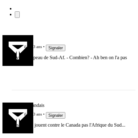
alan75
il y a 3 ans
Signaler
A vendre : peau de Sud-Af. - Combien? - Ah ben on l'a pas
encore tué!
Le Haut Landais
il y a 3 ans
Signaler
Les Bleues jouent contre le Canada pas l'Afrique du Sud...