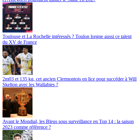
Toulouse et La Rochelle intéressés ? Toulon lorgne aussi ce talent
du XV de France
2m03 et 135 kg, cet ancien Clermontois en lice pour succéder à Will
Skelton avec les Wallabies ?
Avant le Mondial, les Bleus sous surveillance en Top 14 : la saison
2023 comme référence ?