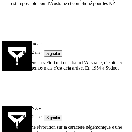
est impossible pour l'Australie et compliqué pour les NZ
Le Haut Landais
il y a 2 ans
Signaler
@Hugo Gens Les Fidji ont deja battu l’Australie, c’etait il y
a bien longtemps mais c’est deja arrive. En 1954 a Sydney.
MARCFANXV
il y a 2 ans
Signaler
Peut-être une révolution sur la caractère hégémonique d'une