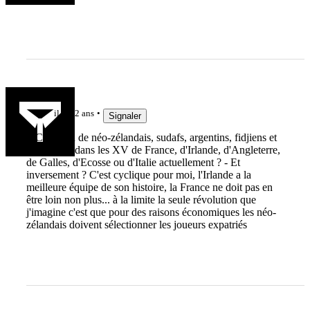
Sissa
il y a 2 ans
Signaler
\- Combien de néo-zélandais, sudafs, argentins, fidjiens et
australiens dans les XV de France, d'Irlande, d'Angleterre,
de Galles, d'Ecosse ou d'Italie actuellement ? - Et
inversement ? C'est cyclique pour moi, l'Irlande a la
meilleure équipe de son histoire, la France ne doit pas en
être loin non plus... à la limite la seule révolution que
j'imagine c'est que pour des raisons économiques les néo-
zélandais doivent sélectionner les joueurs expatriés