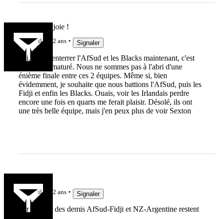
Dupont, la joie !
il y a 2 ans
Signaler
oui, enfin, enterrer l'AfSud et les Blacks maintenant, c'est
un peu prématuré. Nous ne sommes pas à l'abri d'une
énième finale entre ces 2 équipes. Même si, bien
évidemment, je souhaite que nous battions l'AfSud, puis les
Fidji et enfin les Blacks. Ouais, voir les Irlandais perdre
encore une fois en quarts me ferait plaisir. Désolé, ils ont
une très belle équipe, mais j'en peux plus de voir Sexton
Sissa
il y a 2 ans
Signaler
Par ailleurs des demis AfSud-Fidji et NZ-Argentine restent
possibles