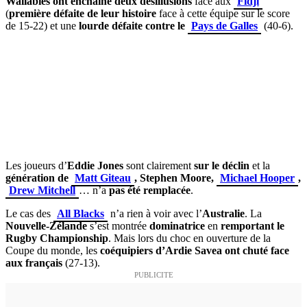
Wallabies ont enchaîné deux désillusions
face aux
Fidji
(
première défaite de leur histoire
face à cette équipe sur le score
de 15-22) et une
lourde défaite contre le
Pays de Galles
(40-6).
Les joueurs d’
Eddie Jones
sont clairement
sur le déclin
et la
génération de
Matt Giteau
, Stephen Moore,
Michael Hooper
,
Drew Mitchell
… n’a
pas été remplacée
.
Le cas des
All Blacks
n’a rien à voir avec l’
Australie
. La
Nouvelle-Zélande
s’est montrée
dominatrice
en
remportant le
Rugby Championship
. Mais lors du choc en ouverture de la
Coupe du monde, les
coéquipiers d’Ardie Savea ont chuté face
aux français
(27-13).