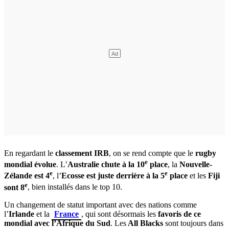
En regardant le
classement IRB
, on se rend compte que le
rugby
e
mondial évolue
. L’
Australie chute à la 10
place
, la
Nouvelle-
e
e
Zélande est 4
, l’
Ecosse est juste derrière à la 5
place
et les
Fiji
e
sont 8
, bien installés dans le top 10.
Un changement de statut important avec des nations comme
l’
Irlande
et la
France
, qui sont désormais les
favoris de ce
mondial avec l’Afrique du Sud
. Les
All Blacks
sont toujours dans