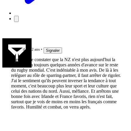
Jièl
il y a 2 ans
Signaler
Force est de constater que la NZ n'est plus aujourd'hui la
nation qui a toujours quelques années d'avance sur le reste
du rugby mondial. C'est indéniable à mon avis. De là à les
reléguer au rôle de sparring-partner, il faut arrêter de rigoler.
J'ai le sentiment qu'ils peuvent inverser la tendance à tout
moment, c'est beaucoup plus leur sport et leur culture que
celui des nations du nord. Aussi, méfiance. Et arrêtons une
bonne fois avec Irlande et France favoris, rien n'est fait,
surtout que je vois de moins en moins les français comme
favoris. Humilité et combat, on verra après.