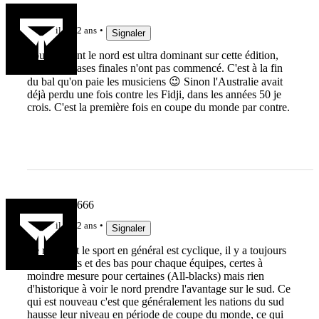
Eirikr121
il y a 2 ans
Signaler
Pour l'instant le nord est ultra dominant sur cette édition,
mais les phases finales n'ont pas commencé. C'est à la fin
du bal qu'on paie les musiciens 😉 Sinon l'Australie avait
déjà perdu une fois contre les Fidji, dans les années 50 je
crois. C'est la première fois en coupe du monde par contre.
Barbenoire666
il y a 2 ans
Signaler
Le rugby et le sport en général est cyclique, il y a toujours
eu des hauts et des bas pour chaque équipes, certes à
moindre mesure pour certaines (All-blacks) mais rien
d'historique à voir le nord prendre l'avantage sur le sud. Ce
qui est nouveau c'est que généralement les nations du sud
hausse leur niveau en période de coupe du monde, ce qui