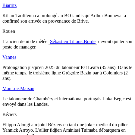
Biarritz
Kilian Taofifenua a prolongé au BO tandis qu'Arthur Bonneval a
confirmé son arrivée en provenance de Brive.
Rouen
L'ancien demi de mêlée
Sébastien Tillous-Borde
devrait quitter son
poste de manager.
Vannes
Prolongation jusqu'en 2025 du talonneur Pat Leafa (35 ans). Dans le
même temps,
le troisième ligne Grégoire Bazin par à Colomiers (2
ans).
Mont-de-Marsan
Le talonneur de Chambéry et international portugais Luka Begic est
envoyé dans les Landes.
Béziers
Filippo Alongi a rejoint Béziers en tant que joker médical du pilier
Yannick Arroyo. L'ailier fidjien Aminiasi Tuimaba débarquera en