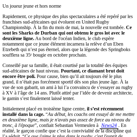
Un joueur jeune et hors norme
Rapidement, ce physique des plus spectaculaires a été repéré par les
franchises sud-africaines qui évoluent en United Rugby
Championship. À la fin du mois de mai, la nouvelle est tombée.
Ce
sont les Sharks de Durban qui ont obtenu le gros lot avec le
deuxième ligne.
Au bord de l'océan Indien, le club espère
notamment que ce jeune élément incarnera la relève d’un Eben
Etzebeth qui n’est pas éternel, alors que la légende des Springboks
soufflera sa 35ᵉ bougie en octobre prochain.
Conseillé par sa famille, il était courtisé par la totalité des équipes
sud-africaines de haut niveau.
Pourtant, ce diamant brut doit
encore être poli.
Pour cause, bien qu’il ait toujours été le plus
grand, il n’était pas forcément sportif dès son plus jeune âge. À la
vue de son gabarit, un ami à lui l’a convaincu de s’essayer au rugby
à XV à l’âge de 14 ans. Plutôt attiré par l’idée de devenir architecte,
le gamin s’est finalement laissé tenter.
Initialement placé en troisième ligne centre,
il s’est récemment
installé dans la cage.
“
Au début, les coachs ont essayé de me mettre
en deuxième ligne, mais je n'avais pas assez de force au niveau du
tronc, à l'époque
”, confiait Sebastian Vermeulen à
News24
. En
réalité, le garçon confie que c’est la convivialité de la discipline qui
l’a séduit. “
Ce que j'aime le plus dans le rugby, c'est l'esprit de