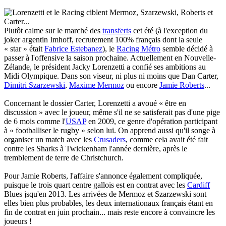
Plutôt calme sur le marché des
transferts
cet été (à l'exception du
joker argentin Imhoff, recrutement 100% français dont la seule
« star » était
Fabrice Estebanez
), le
Racing Métro
semble décidé à
passer à l'offensive la saison prochaine. Actuellement en Nouvelle-
Zélande, le président Jacky Lorenzetti a confié ses ambitions au
Midi Olympique. Dans son viseur, ni plus ni moins que Dan Carter,
Dimitri Szarzewski
,
Maxime Mermoz
ou encore
Jamie Roberts
...
Concernant le dossier Carter, Lorenzetti a avoué « être en
discussion » avec le joueur, même s'il ne se satisferait pas d'une pige
de 6 mois comme l'
USAP
en 2009, ce genre d'opération participant
à « footballiser le rugby » selon lui. On apprend aussi qu'il songe à
organiser un match avec les
Crusaders
, comme cela avait été fait
contre les Sharks à Twickenham l'année dernière, après le
tremblement de terre de Christchurch.
Pour Jamie Roberts, l'affaire s'annonce également compliquée,
puisque le trois quart centre gallois est en contrat avec les
Cardiff
Blues jsqu'en 2013. Les arrivées de Mermoz et Szarzewski sont
elles bien plus probables, les deux internationaux français étant en
fin de contrat en juin prochain... mais reste encore à convaincre les
joueurs !