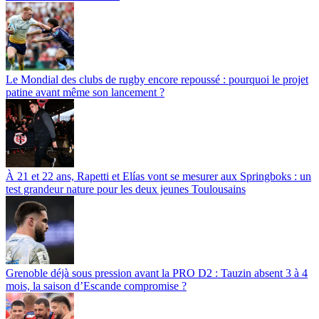
Le Mondial des clubs de rugby encore repoussé : pourquoi le projet
patine avant même son lancement ?
À 21 et 22 ans, Rapetti et Elías vont se mesurer aux Springboks : un
test grandeur nature pour les deux jeunes Toulousains
Grenoble déjà sous pression avant la PRO D2 : Tauzin absent 3 à 4
mois, la saison d’Escande compromise ?