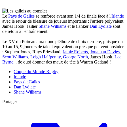
Le
Pays de Galles
se renforce avant son 1/4 de finale face à l'
Irlande
avec le retour de blessure de joueurs importants : l'arrière polyvalent
James Hook, l'ailier
Shane Williams
et le flanker
Dan Lydiate
sont
de retour à l'entraînement.
Le XV du Poireau aura donc pléthore de choix derrière, puisque du
10 au 15, 9 joueurs de talent équivalent ou presque peuvent postuler
: Stephen Jones, Rhys Priestland,
Jamie Roberts
,
Jonathan Davies
,
Scott Williams
,
Leigh Halfpenny
,
George North
, James Hook,
Lee
Byrne
... de quoi donner des maux de tête à Warren Gatland !
Coupe du Monde Rugby
Irlande
Pays de Galles
Dan Lydiate
Shane Williams
Partager