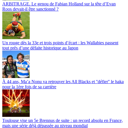
ARBITRAGE. Le genou de Fabian Holland sur la tête d’Evan
Roos devait-il être sanctionné ?
Un rouge dès la 33e et trois points d’écart : les Wallabies passent
tout près d’une défaite historique au Japon
À 44 ans, Ma’a Nonu va retrouver les All Blacks et ''défier'' le haka
pour la 1ère fois de sa carrière
Toulouse vise un 5e Brennus de suite : un record absolu en France,
mais une série déjà dépassée au niveau mondial