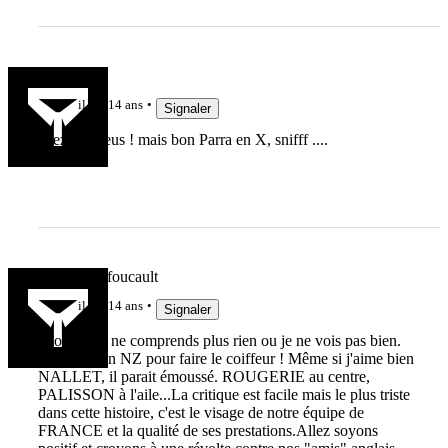
ced
il y a 14 ans
Signaler
allez les bleus ! mais bon Parra en X, snifff ....
emmanuel.foucault
il y a 14 ans
Signaler
Alors là, je ne comprends plus rien ou je ne vois pas bien.
Doussain en NZ pour faire le coiffeur ! Même si j'aime bien
NALLET, il parait émoussé. ROUGERIE au centre,
PALISSON à l'aile...La critique est facile mais le plus triste
dans cette histoire, c'est le visage de notre équipe de
FRANCE et la qualité de ses prestations.Allez soyons