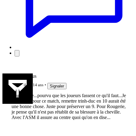
Tomdiabolus
il y a 14 ans
Signaler
Pourvu que...pourvu que les joueurs fassent ce qu'il faut...Je
pense que pour ce match, remettre trinh-duc en 10 aurait été
une bonne chose. Juste pour préserver un 9. Pour Rougerie,
je pense qu'il n'est pas rétablit de sa blessure à la cheville.
Avec l'ASM il assure au centre quoi qu'on en dise...