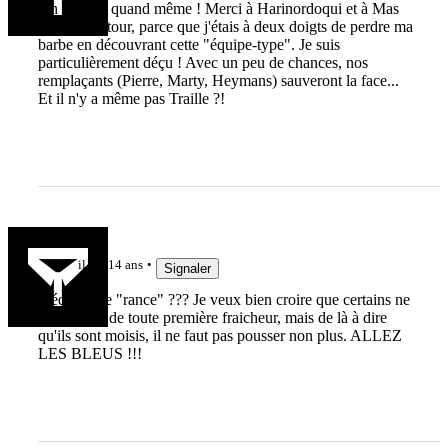
Ah ouais... quand même ! Merci à Harinordoqui et à Mas
d'être de retour, parce que j'étais à deux doigts de perdre ma
barbe en découvrant cette "équipe-type". Je suis
particulièrement déçu ! Avec un peu de chances, nos
remplaçants (Pierre, Marty, Heymans) sauveront la face...
Et il n'y a même pas Traille ?!
gaet38
il y a 14 ans
Signaler
L'équipe de "rance" ??? Je veux bien croire que certains ne
soient plus de toute première fraicheur, mais de là à dire
qu'ils sont moisis, il ne faut pas pousser non plus. ALLEZ
LES BLEUS !!!