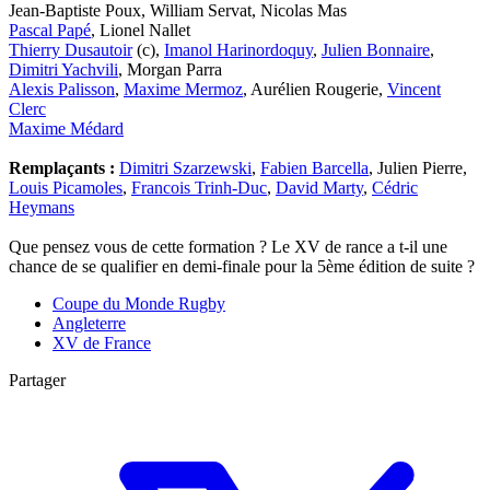
Jean-Baptiste Poux, William Servat, Nicolas Mas
Pascal Papé
, Lionel Nallet
Thierry Dusautoir
(c),
Imanol Harinordoquy
,
Julien Bonnaire
,
Dimitri Yachvili
, Morgan Parra
Alexis Palisson
,
Maxime Mermoz
, Aurélien Rougerie,
Vincent
Clerc
Maxime Médard
Remplaçants :
Dimitri Szarzewski
,
Fabien Barcella
, Julien Pierre,
Louis Picamoles
,
Francois Trinh-Duc
,
David Marty
,
Cédric
Heymans
Que pensez vous de cette formation ? Le XV de rance a t-il une
chance de se qualifier en demi-finale pour la 5ème édition de suite ?
Coupe du Monde Rugby
Angleterre
XV de France
Partager