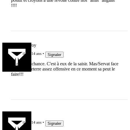
positif et croyons à une révolte contre nos "amis" anglais
!!!!
jonathan.broy
il y a 14 ans
Signaler
Ils ont leur chance. C'est à eux de la saisir. Mas/Servat face
a une Angleterre assez offensive en ce moment sa peut le
faire!!!
Kyb
il y a 14 ans
Signaler