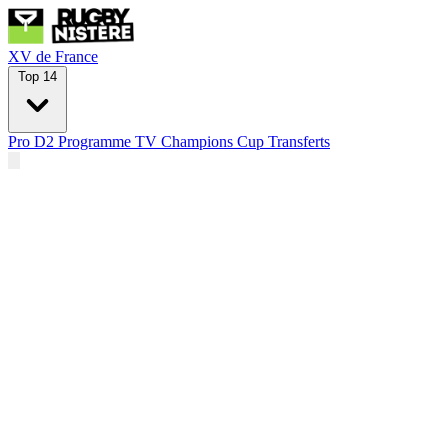
XV de France
Top 14
Pro D2
Programme TV
Champions Cup
Transferts