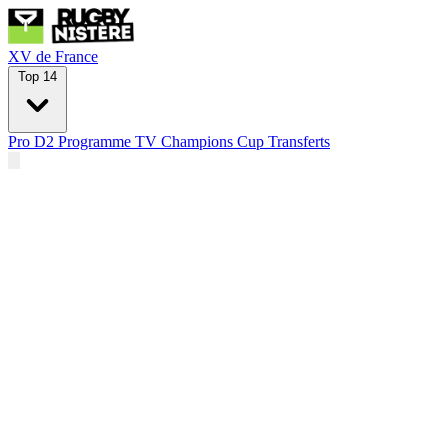
XV de France
Top 14
Pro D2
Programme TV
Champions Cup
Transferts