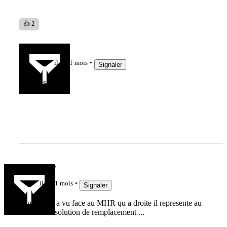
👍 2
Barraka
il y a 1 mois
Signaler
Priso aussi.
fredo69007
il y a 1 mois
Signaler
Sauf qu on a vu face au MHR qu a droite il represente au
mieux une solution de remplacement ...