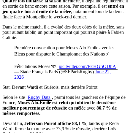
Quatre fois titularisé la saison dernière
, il dépanne régulièrement
en sortie de banc encore cette saison. Par exemple, il est
entré en
jeu quatre fois à droite de la mêlée
, notamment lors de la demi-
finale face à Montpellier le week-end dernier.
Dans le même match, il a évolué des deux côtés de la mêlée, sans
pour autant faiblir, un point important qui pourrait plaire à Fabien
Galthié.
Première convocation pour Moses Alo Emile avec les
Bleus pour disputer le Championnat des Nations ⚡️
Félicitations Moses 🩷
pic.twitter.com/FEHGriODhA
— Stade Français Paris (@SFParisRugby)
June 22,
2026
Stat. Devant Wardi et Guérois, mais derrière Poirot
Selon le site
Rugby Data
, parmi tous les gauchers de l’équipe de
France,
Moses Alo-Emile est celui qui obtient le deuxième
meilleur pourcentage de réussite en mêlée
avec
86,7 % de
mêlées remportées.
Devant lui,
Jefferson Poirot affiche 88,1 %
, tandis que Reda
Wardi ferme la marche avec 73,9 % de réussite, derrière Loïs