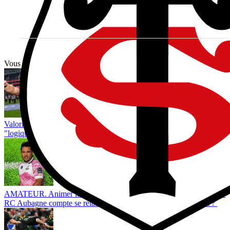
Vous avez tout lu ?
Valoriser ses dernières années sans renier son histoire, le choix
"logique" de Ramos
AMATEUR. Animer les dimanches, recrue de ProD2... Comment le
RC Aubagne compte se relancer après le grand chambardement ?