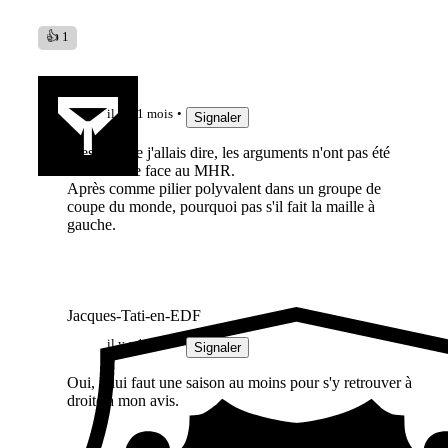
👍 1
Barraka
il y a 1 mois
Signaler
C'est ce que j'allais dire, les arguments n'ont pas été
assez solide face au MHR.
Après comme pilier polyvalent dans un groupe de
coupe du monde, pourquoi pas s'il fait la maille à
gauche.
Jacques-Tati-en-EDF
il y a 1 mois
Signaler
Oui, il lui faut une saison au moins pour s'y retrouver à
droite à mon avis.