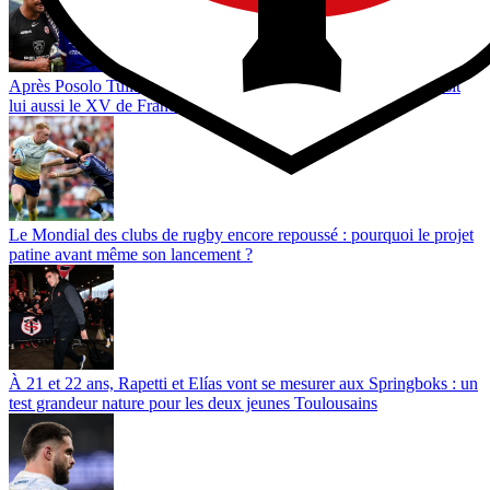
Après Posolo Tuilagi, Preston Tekori, le fils de Joe Tekori, choisit
lui aussi le XV de France
Le Mondial des clubs de rugby encore repoussé : pourquoi le projet
patine avant même son lancement ?
À 21 et 22 ans, Rapetti et Elías vont se mesurer aux Springboks : un
test grandeur nature pour les deux jeunes Toulousains