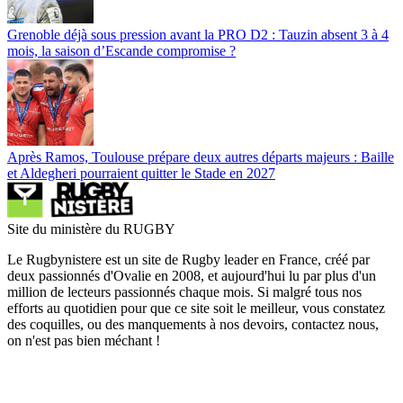
Grenoble déjà sous pression avant la PRO D2 : Tauzin absent 3 à 4
mois, la saison d’Escande compromise ?
Après Ramos, Toulouse prépare deux autres départs majeurs : Baille
et Aldegheri pourraient quitter le Stade en 2027
Site du ministère du RUGBY
Le Rugbynistere est un site de Rugby leader en France, créé par
deux passionnés d'Ovalie en 2008, et aujourd'hui lu par plus d'un
million de lecteurs passionnés chaque mois. Si malgré tous nos
efforts au quotidien pour que ce site soit le meilleur, vous constatez
des coquilles, ou des manquements à nos devoirs, contactez nous,
on n'est pas bien méchant !