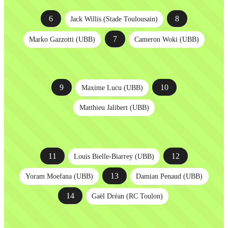
6
8
Jack Willis (Stade Toulousain)
7
Marko Gazzotti (UBB)
Cameron Woki (UBB)
9
10
Maxime Lucu (UBB)
Matthieu Jalibert (UBB)
11
12
Louis Bielle-Biarrey (UBB)
13
Yoram Moefana (UBB)
Damian Penaud (UBB)
14
Gaël Dréan (RC Toulon)