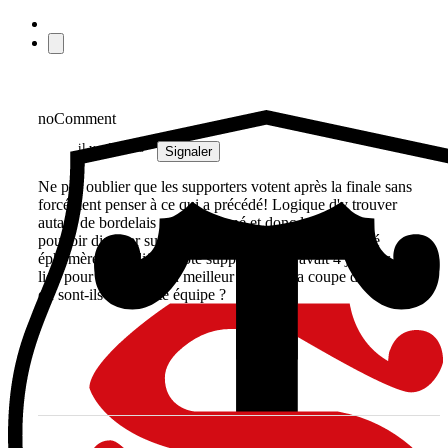
noComment
il y a 2 mois
Signaler
Ne pas oublier que les supporters votent après la finale sans
forcément penser à ce qui a précédé! Logique d'y trouver
autant de bordelais qui ont gagné et donc logique de
pouvoir discuter sur plusieurs noms placés là ... le côté
éphémère et tardif du vote supporter! Il y avait 4 joueurs en
lice pour le trophée du meilleur joeur de la coupe d'europe,
où sont-ils dans cette équipe ?