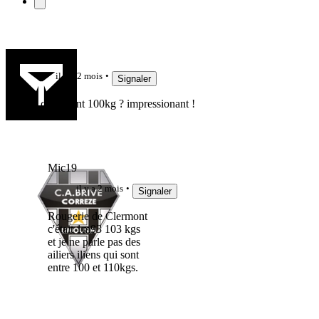
balobal
il y a 2 mois
Signaler
ah carrément 100kg ? impressionant !
Mic19
il y a 2 mois
Signaler
Rougerie de Clermont
c'était 1m93 103 kgs
et je ne parle pas des
ailiers iliens qui sont
entre 100 et 110kgs.