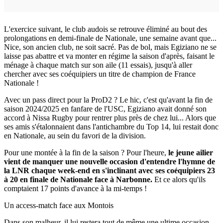
L'exercice suivant, le club audois se retrouve éliminé au bout des
prolongations en demi-finale de Nationale, une semaine avant que...
Nice, son ancien club, ne soit sacré. Pas de bol, mais Egiziano ne se
laisse pas abattre et va monter en régime la saison d'après, faisant le
ménage à chaque match sur son aile (11 essais), jusqu'à aller
chercher avec ses coéquipiers un titre de champion de France
Nationale !
Avec un pass direct pour la ProD2 ? Le hic, c'est qu'avant la fin de
saison 2024/2025 en fanfare de l'USC, Egiziano avait donné son
accord à Nissa Rugby pour rentrer plus près de chez lui... Alors que
ses amis s'étalonnaient dans l'antichambre du Top 14, lui restait donc
en Nationale, au sein du favori de la division.
Pour une montée à la fin de la saison ? Pour l'heure,
le jeune ailier
vient de manquer une nouvelle occasion d'entendre l'hymne de
la LNR chaque week-end en s'inclinant avec ses coéquipiers 23
à 20 en finale de Nationale face à Narbonne.
Et ce alors qu'ils
comptaient 17 points d'avance à la mi-temps !
Un access-match face aux Montois
Dans son malheur, il lui restera tout de même une ultime occasion