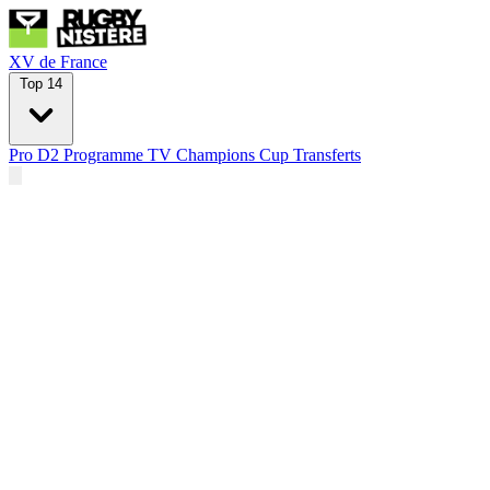
XV de France
Top 14
Pro D2
Programme TV
Champions Cup
Transferts