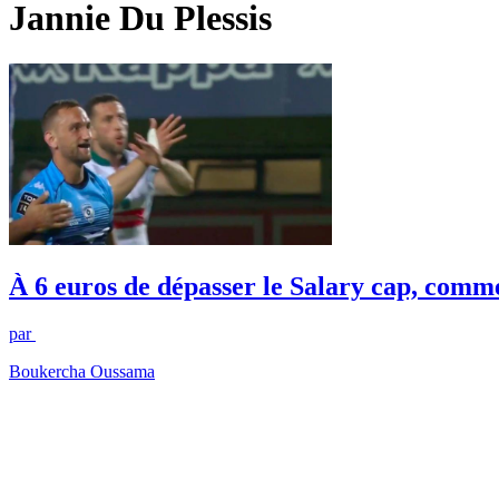
Jannie Du Plessis
À 6 euros de dépasser le Salary cap, comme
par
Boukercha Oussama