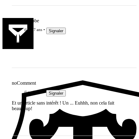
Kad D\'hebbe
il y a 7 ans
Signaler
Et ... ?
noComment
il y a 7 ans
Signaler
Et un article sans intérêt ! Un ... Euhhh, non cela fait
beaucoup!