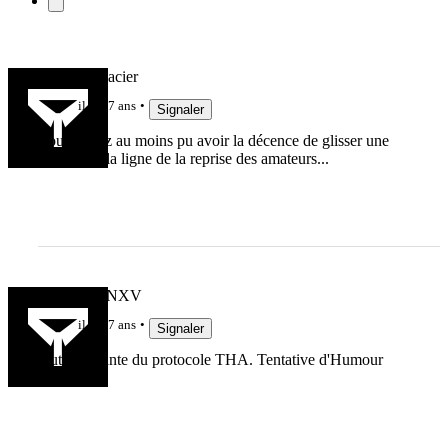
Fufu Brindacier
il y a 7 ans
Signaler
Vous auriez au moins pu avoir la décence de glisser une
bière dans la ligne de la reprise des amateurs...
MARCFANXV
il y a 7 ans
Signaler
Autre variante du protocole THA. Tentative d'Humour
Avortée...