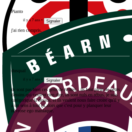
Pianto
il y a 7 ans
Signaler
j'ai rien compris.
dusqual
il y a 7 ans
Signaler
ils sont pas bien ces gens de twitter... ils font plein de petits
dessins qui veulent rien dire, ils sont nuls en rébus, je suis
catégorique là dessus. et ils veulent nous faire croire qu'il y
a un sens à tout ça,alors que c'est pour y planquer leur
névrose ego maniaque.