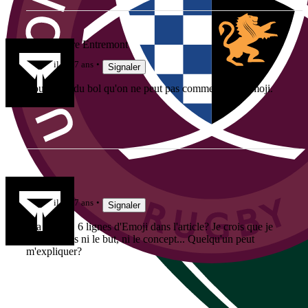
Marc Lièvre Entremont
il y a 7 ans
Signaler
Vous avez du bol qu'on ne peut pas commenter en emoji.
krys37
il y a 7 ans
Signaler
Y'a que ça, 6 lignes d'Emoji dans l'article? Je crois que je
n'ai compris ni le but, ni le concept... Quelqu'un peut
m'expliquer?