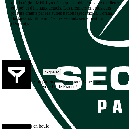
que la région Midi-Pyrénées (qui semble être la 2è meilleure
équipe) et d'int'naux actuels. Les premiers ont plusieurs
joueurs craints par les autres nations (Picamoles, Fofana,
Bastareaud, Slimani...) et les seconds seulement un
(Dupont).
breiz93
il y a 7 ans
Signaler
Par chauvinisme j'aurai pu voter Grand Ouest, par
objectivité ..., j'ai voté Ile de France!
Les courses en houle