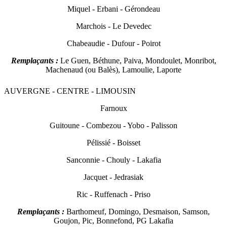
Miquel - Erbani - Gérondeau
Marchois - Le Devedec
Chabeaudie - Dufour - Poirot
Remplaçants :
Le Guen, Béthune, Paiva, Mondoulet, Monribot,
Machenaud (ou Balès), Lamoulie, Laporte
AUVERGNE - CENTRE - LIMOUSIN
F
arnoux
Guitoune - Combezou - Yobo - Palisson
Pélissié - Boisset
Sanconnie - Chouly - Lakafia
Jac
quet - Jedrasiak
Ric - Ruffenach - Priso
Remplaçants :
B
arthomeuf, Domingo, Desmaison, Samson,
Goujon, Pic, Bonnefond, PG Lakafia