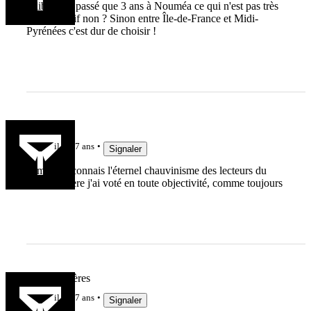
Jalibert n'a passé que 3 ans à Nouméa ce qui n'est pas très
représentatif non ? Sinon entre Île-de-France et Midi-
Pyrénées c'est dur de choisir !
ced
il y a 7 ans
Signaler
comme je connais l'éternel chauvinisme des lecteurs du
Rugbynistère j'ai voté en toute objectivité, comme toujours
Team Viscères
il y a 7 ans
Signaler