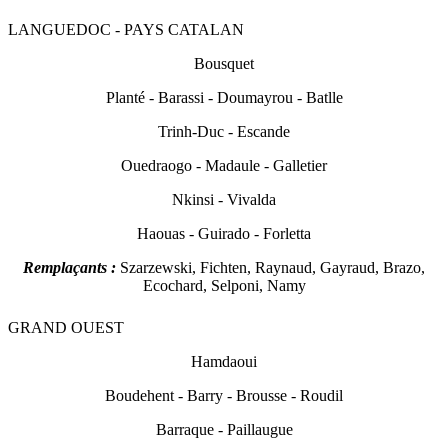
LANGUEDOC - PAYS CATALAN
Bous
q
uet
Planté - Barassi - Doumayrou - Batlle
Trinh-Duc - Escande
Ouedraogo - Madaule - Galletier
Nkinsi - Vivalda
Haouas - Guirado - Forletta
Remplaçants :
Sz
arzewski, Fichten, Raynaud, Gayraud, Brazo,
Ecochard, Selponi, Namy
GRAND OUEST
H
amdaoui
Boudehent - Barry - Brousse - Roudil
Barra
que - Paillaugue