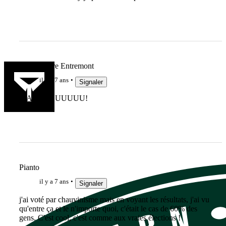
Marc Lièvre Entremont
il y a 7 ans
Signaler
MACALOUUUUU!
Pianto
il y a 7 ans
Signaler
j'ai voté par chauvinisme mais en voyant les résultats, j'ai vu
qu'entre ça et le n'importe quoi, c'était le cas de 60% des
gens. C'est cool, c'est comme aux vraies élections !