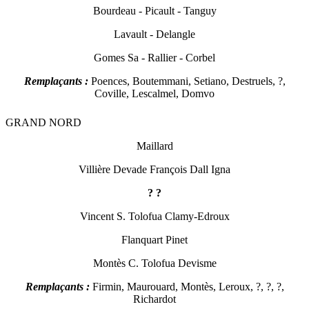
Bourdeau - Picault - T
anguy
Lavault - Delangle
Gomes Sa - Rallier - Corbel
Remplaçants :
Poences, Boutemm
ani, Setiano, Destruels, ?,
Coville, Lescalmel, Domvo
GRAND NORD
Maillard
Villière Devade François Dall Igna
? ?
Vincent S. Tolofua Clamy-Edroux
Flanquart Pinet
Montès C. Tolofua Devisme
Remplaçants :
Firmin, Maurouard, Montès, Leroux, ?, ?, ?,
Richardot