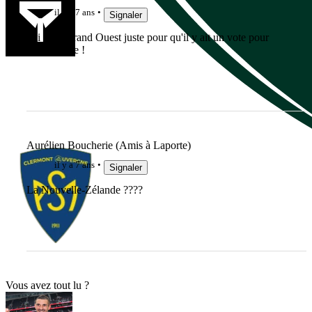
il y a 7 ans
Signaler
J'ai voté Grand Ouest juste pour qu'il y ait un vote pour
cette équipe !
Aurélien Boucherie (Amis à Laporte)
il y a 7 ans
Signaler
La Nouvelle-Zélande ????
Vous avez tout lu ?