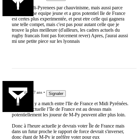
j'ai mis Midi-Pyrenees par chauvinisme, mais aussi parce
que c'est une equipe jeune et a gros potentiel Ile de France
est certes plus experimentée, et peut etre celle qui gagnera
une telle compet, mais c'est pas pour autant celle que je
trouve la plus meilleure (d'ailleurs, les cadres actuels du
rugby francais font pas forcement rever) Apres, j'aurai aussi
mi une petite piece sur les lyonnais
fabien81
il y a 7 ans
Signaler
pour moi il y a match entre l'Ile de France et Midi Pyrénées.
A l'heure actuelle l’île de France est au dessus mais
potentiellement les joueur de M-Py peuvent aller plus loin.
Donc à l'heure actuelle je devrais voter Île de France mais
dans un futur proche le rapport de force devrait s'inverser,
donc étant de M-Py je préfère voter pour eux