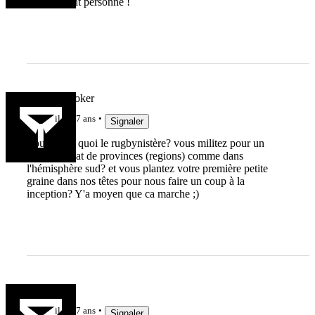
ne craignent personne !
HookAHooker
il y a 7 ans
Signaler
Vous faites quoi le rugbynistère? vous militez pour un
championnat de provinces (regions) comme dans
l'hémisphère sud? et vous plantez votre première petite
graine dans nos têtes pour nous faire un coup à la
inception? Y'a moyen que ca marche ;)
lucasdiop
il y a 7 ans
Signaler