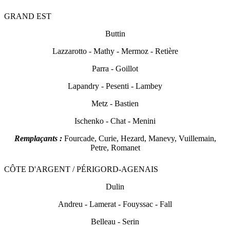
GR
AND EST
Buttin
L
azzarotto - Mathy - Mermoz - Retière
Parra - Goillot
Lapandry - Pesenti - Lambey
Metz - Bastien
Ischenko - Chat - Menini
Remplaçants :
Fourcade, Curie, Hezard, Manevy, Vuillemain,
Petre, Romanet
CÔTE D'ARGENT / PÉRIGORD-AGENAIS
Dulin
Andreu - L
amerat - Fouyssac - Fall
Belleau - Serin