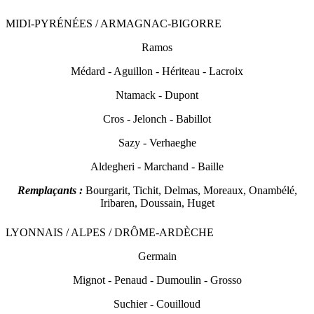
MIDI-PYRÉNÉES / ARMAGNAC-BIGORRE
R
amos
Médard - Aguillon - Hériteau - Lacroix
Ntamack - Dupont
Cros - Jelonch - Babillot
Sazy - Verhaeghe
Aldegheri - Marchand - Baille
Remplaçants :
Bourgarit, Tichit, Delmas, Moreaux, Onambélé,
Iribaren, Doussain, Huget
LYONNAIS / ALPES / DRÔME-ARDÈCHE
Germ
ain
Mignot - Penaud - Dumoulin - Grosso
Suchier - Couilloud