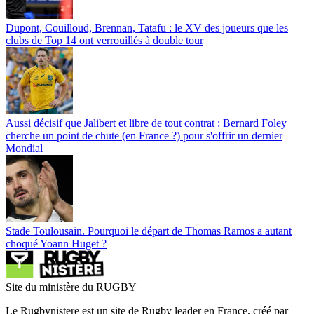
Dupont, Couilloud, Brennan, Tatafu : le XV des joueurs que les
clubs de Top 14 ont verrouillés à double tour
Aussi décisif que Jalibert et libre de tout contrat : Bernard Foley
cherche un point de chute (en France ?) pour s'offrir un dernier
Mondial
Stade Toulousain. Pourquoi le départ de Thomas Ramos a autant
choqué Yoann Huget ?
Site du ministère du RUGBY
Le Rugbynistere est un site de Rugby leader en France, créé par