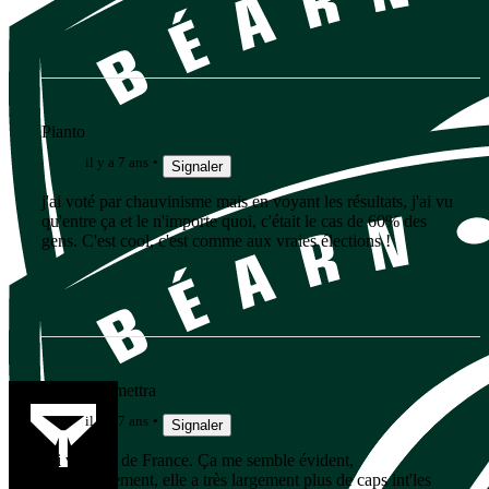
Pianto
il y a 7 ans
Signaler
j'ai voté par chauvinisme mais en voyant les résultats, j'ai vu
qu'entre ça et le n'importe quoi, c'était le cas de 60% des
gens. C'est cool, c'est comme aux vraies élections !
Rémi teLamettra
il y a 7 ans
Signaler
j'ai voté Ile de France. Ça me semble évident,
personnellement, elle a très largement plus de caps int'les