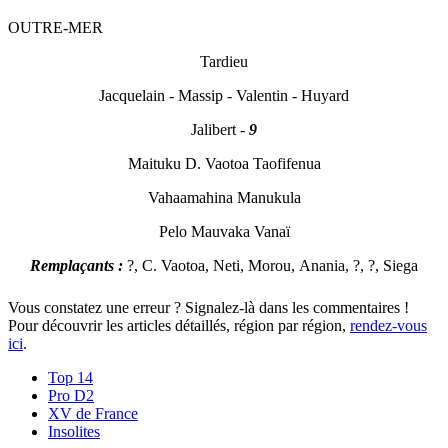
OUTRE-MER
T
ardieu
Jacquelain - Massip - Valentin
- Huyard
Jalibert -
9
Maituku D. Vaoto
a T
aofifenu
a
V
ah
a
am
ahin
a M
anukul
a
Pelo M
auv
ak
a Vanaï
Remplaçants :
?, C. Vaotoa, Neti, Morou, Anania, ?, ?, Siega
Vous constatez une erreur ? Signalez-là dans les commentaires !
Pour découvrir les articles détaillés, région par région,
rendez-vous
ici
.
Top 14
Pro D2
XV de France
Insolites