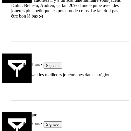
prévenir les autorités il y a un scandale sanitaire sous-jacent:
Dulin, Belleau, Andreu, ça fait 20% d'une équipe avec des
joueurs plus petit que les poteaux de coins. Le lait doit pas
être bon là bas ;-)
FRLab
il y a 7 ans
Signaler
Celle qui avait les meilleurs joueurs nés dans la région
coupdecasque
il y a 7 ans
Signaler