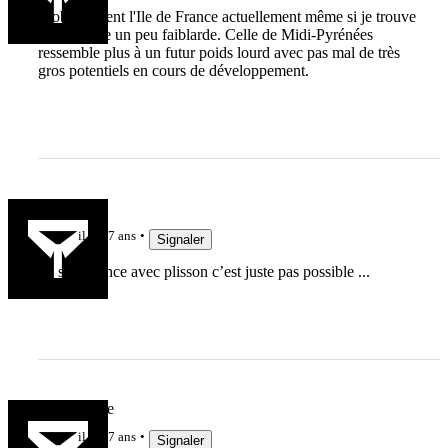
Probablement l'Ile de France actuellement même si je trouve
la charnière un peu faiblarde. Celle de Midi-Pyrénées
ressemble plus à un futur poids lourd avec pas mal de très
gros potentiels en cours de développement.
leti.g
il y a 7 ans
Signaler
Île s’en france avec plisson c’est juste pas possible ...
LaGuiguille
il y a 7 ans
Signaler