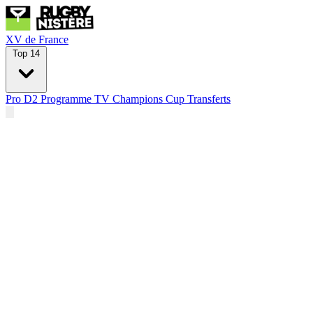
XV de France
Top 14
Pro D2
Programme TV
Champions Cup
Transferts