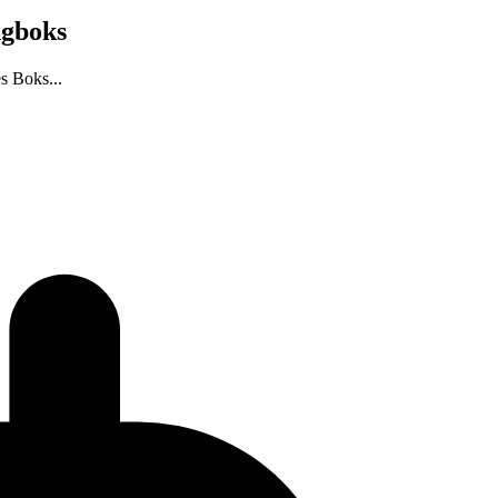
ngboks
s Boks...