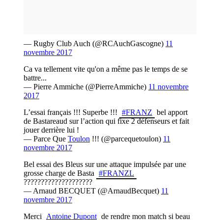
— Rugby Club Auch (@RCAuchGascogne)
11
novembre 2017
Ca va tellement vite qu'on a même pas le temps de se
battre...
— Pierre Ammiche (@PierreAmmiche)
11 novembre
2017
L’essai français !!! Superbe !!!
#FRANZ
bel apport
de Bastareaud sur l’action qui fixe 2 défenseurs et fait
jouer derrière lui !
— Parce Que
Toulon
!!! (@parcequetoulon)
11
novembre 2017
Bel essai des Bleus sur une attaque impulsée par une
grosse charge de Basta
#FRANZL
????????????????????
— Arnaud BECQUET (@ArnaudBecquet)
11
novembre 2017
Merci
Antoine Dupont
de rendre mon match si beau