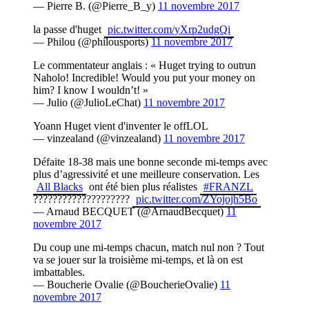
— Pierre B. (@Pierre_B_y)
11 novembre 2017
la passe d'huget
pic.twitter.com/yXrp2udgQi
— Philou (@philousports)
11 novembre 2017
Le commentateur anglais : « Huget trying to outrun
Naholo! Incredible! Would you put your money on
him? I know I wouldn’t! »
— Julio (@JulioLeChat)
11 novembre 2017
Yoann Huget vient d'inventer le offLOL
— vinzealand (@vinzealand)
11 novembre 2017
Défaite 18-38 mais une bonne seconde mi-temps avec
plus d’agressivité et une meilleure conservation. Les
All Blacks
ont été bien plus réalistes
#FRANZL
????????????????????
pic.twitter.com/ZYojojh5Bo
— Arnaud BECQUET (@ArnaudBecquet)
11
novembre 2017
Du coup une mi-temps chacun, match nul non ? Tout
va se jouer sur la troisième mi-temps, et là on est
imbattables.
— Boucherie Ovalie (@BoucherieOvalie)
11
novembre 2017