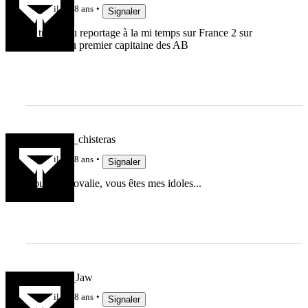
il y a 8 ans
Signaler
Et très beau reportage à la mi temps sur France 2 sur
l'histoire du premier capitaine des AB
jeanmichel_chisteras
il y a 8 ans
Signaler
Boucherie ovalie, vous êtes mes idoles...
Uruk_Hai_Jaw
il y a 8 ans
Signaler