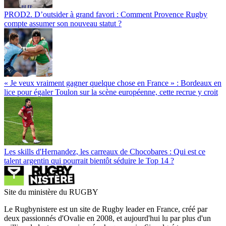
PROD2. D’outsider à grand favori : Comment Provence Rugby
compte assumer son nouveau statut ?
« Je veux vraiment gagner quelque chose en France » : Bordeaux en
lice pour égaler Toulon sur la scène européenne, cette recrue y croit
Les skills d'Hernandez, les carreaux de Chocobares : Qui est ce
talent argentin qui pourrait bientôt séduire le Top 14 ?
Site du ministère du RUGBY
Le Rugbynistere est un site de Rugby leader en France, créé par
deux passionnés d'Ovalie en 2008, et aujourd'hui lu par plus d'un