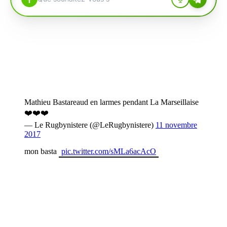
Mathieu Bastareaud en larmes pendant La Marseillaise
❤️❤️❤️
— Le Rugbynistere (@LeRugbynistere)
11 novembre
2017
mon basta
pic.twitter.com/sMLa6acAcO