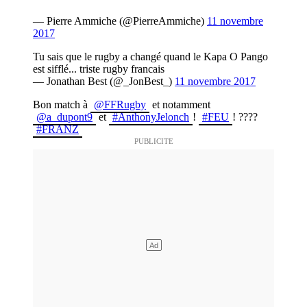
— Pierre Ammiche (@PierreAmmiche)
11 novembre
2017
Tu sais que le rugby a changé quand le Kapa O Pango
est sifflé... triste rugby francais
— Jonathan Best (@_JonBest_)
11 novembre 2017
Bon match à
@FFRugby
et notamment
@a_dupont9
et
#AnthonyJelonch
!
#FEU
! ????
#FRANZ