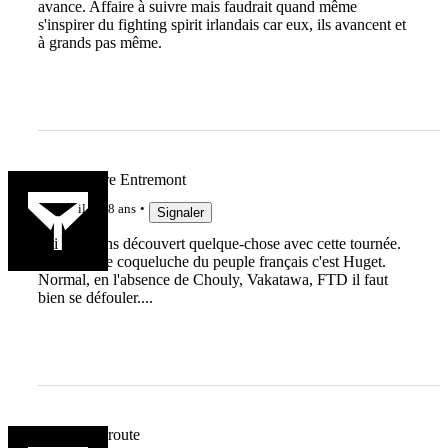
avance. Affaire à suivre mais faudrait quand même
s'inspirer du fighting spirit irlandais car eux, ils avancent et
à grands pas même.
Marc Lièvre Entremont
il y a 8 ans
Signaler
J'ai au moins découvert quelque-chose avec cette tournée.
La nouvelle coqueluche du peuple français c'est Huget.
Normal, en l'absence de Chouly, Vakatawa, FTD il faut
bien se défouler....
Alban Queroute