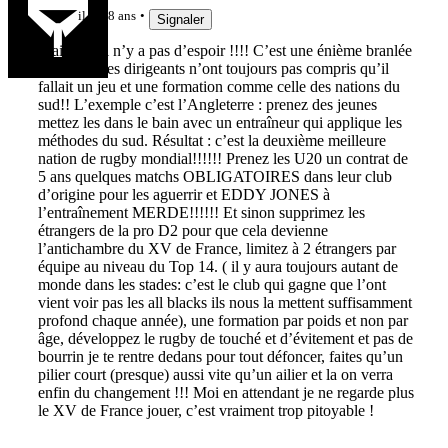
il y a 8 ans
Signaler
Mais non il n’y a pas d’espoir !!!! C’est une énième branlée
parce que les dirigeants n’ont toujours pas compris qu’il
fallait un jeu et une formation comme celle des nations du
sud!! L’exemple c’est l’Angleterre : prenez des jeunes
mettez les dans le bain avec un entraîneur qui applique les
méthodes du sud. Résultat : c’est la deuxième meilleure
nation de rugby mondial!!!!!! Prenez les U20 un contrat de
5 ans quelques matchs OBLIGATOIRES dans leur club
d’origine pour les aguerrir et EDDY JONES à
l’entraînement MERDE!!!!!! Et sinon supprimez les
étrangers de la pro D2 pour que cela devienne
l’antichambre du XV de France, limitez à 2 étrangers par
équipe au niveau du Top 14. ( il y aura toujours autant de
monde dans les stades: c’est le club qui gagne que l’ont
vient voir pas les all blacks ils nous la mettent suffisamment
profond chaque année), une formation par poids et non par
âge, développez le rugby de touché et d’évitement et pas de
bourrin je te rentre dedans pour tout défoncer, faites qu’un
pilier court (presque) aussi vite qu’un ailier et la on verra
enfin du changement !!! Moi en attendant je ne regarde plus
le XV de France jouer, c’est vraiment trop pitoyable !