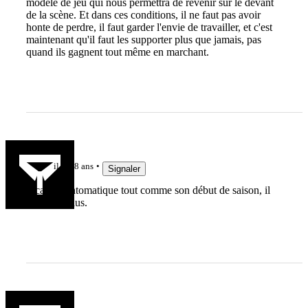
modèle de jeu qui nous permettra de revenir sur le devant
de la scène. Et dans ces conditions, il ne faut pas avoir
honte de perdre, il faut garder l'envie de travailler, et c'est
maintenant qu'il faut les supporter plus que jamais, pas
quand ils gagnent tout même en marchant.
Pancho34
il y a 8 ans
Signaler
Pica est fantomatique tout comme son début de saison, il
n'avance plus.
Bantry