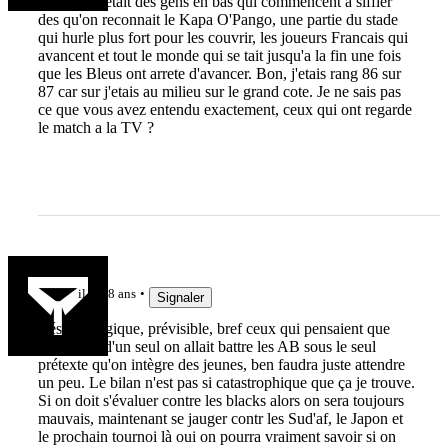
le Haka, c'etait des gens en bas qui commencent a siffler
des qu'on reconnait le Kapa O'Pango, une partie du stade
qui hurle plus fort pour les couvrir, les joueurs Francais qui
avancent et tout le monde qui se tait jusqu'a la fin une fois
que les Bleus ont arrete d'avancer. Bon, j'etais rang 86 sur
87 car sur j'etais au milieu sur le grand cote. Je ne sais pas
ce que vous avez entendu exactement, ceux qui ont regarde
le match a la TV ?
Lasoule
il y a 8 ans
Signaler
Résultat logique, prévisible, bref ceux qui pensaient que
d'un coup d'un seul on allait battre les AB sous le seul
prétexte qu'on intègre des jeunes, ben faudra juste attendre
un peu. Le bilan n'est pas si catastrophique que ça je trouve.
Si on doit s'évaluer contre les blacks alors on sera toujours
mauvais, maintenant se jauger contr les Sud'af, le Japon et
le prochain tournoi là oui on pourra vraiment savoir si on