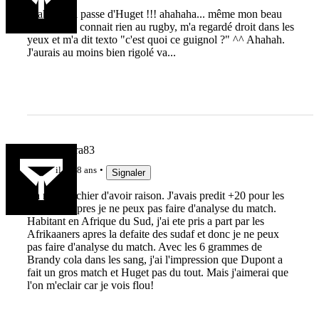
ahahaha, la passe d'Huget !!! ahahaha... même mon beau
père qui ne connait rien au rugby, m'a regardé droit dans les
yeux et m'a dit texto "c'est quoi ce guignol ?" ^^ Ahahah.
J'aurais au moins bien rigolé va...
Zarathoustra83
il y a 8 ans
Signaler
Ca me fait chier d'avoir raison. J'avais predit +20 pour les
Blacks... Apres je ne peux pas faire d'analyse du match.
Habitant en Afrique du Sud, j'ai ete pris a part par les
Afrikaaners apres la defaite des sudaf et donc je ne peux
pas faire d'analyse du match. Avec les 6 grammes de
Brandy cola dans les sang, j'ai l'impression que Dupont a
fait un gros match et Huget pas du tout. Mais j'aimerai que
l'on m'eclair car je vois flou!