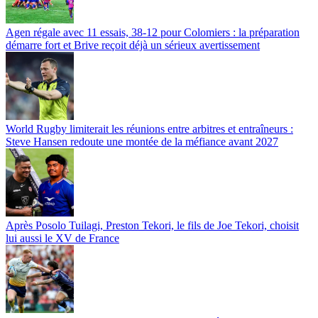
Agen régale avec 11 essais, 38-12 pour Colomiers : la préparation
démarre fort et Brive reçoit déjà un sérieux avertissement
World Rugby limiterait les réunions entre arbitres et entraîneurs :
Steve Hansen redoute une montée de la méfiance avant 2027
Après Posolo Tuilagi, Preston Tekori, le fils de Joe Tekori, choisit
lui aussi le XV de France