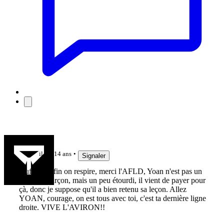
Maité
il y a 14 ans
Signaler
Ouff!!!! enfin on respire, merci l'AFLD, Yoan n'est pas un
mauvais garçon, mais un peu étourdi, il vient de payer pour
çà, donc je suppose qu'il a bien retenu sa leçon. Allez
YOAN, courage, on est tous avec toi, c'est ta dernière ligne
droite. VIVE L'AVIRON!!