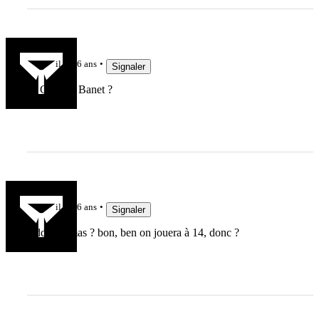
Guiche
il y a 6 ans
Signaler
Et Cyrielle Banet ?
taist
il y a 6 ans
Signaler
teddy thomas ? bon, ben on jouera à 14, donc ?