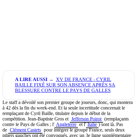
XV DE FRANCE - CYRIL
BAILLE FIXÉ SUR SON ABSENCE APRÈS SA
BLESSURE CONTRE LE PAYS DE GALLES
Le staff a dévoilé son premier groupe de joueurs, donc, qui montera
à 42 dès la fin du week-end. Et la seule incertitude concernait le
remplaçant de Cyril Baille, titulaire depuis le début de la
compétition. Jean-Baptiste Gros et
Jefferson Poirot
(remplaçants
contre le Pays de Galles ; l'
Angleterre
et l'
Italie
) sont là. Pas
de
Clément Castets
pour intégrer le groupe France, seuls deux
piliers gauches ont été convoqués, avec un 3e ligne supplémentaire