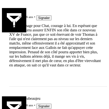
Borromyr
il y a 6 ans
Signaler
Bien dommage pour Chat, courage à lui. En espérant que
Penaud pourra assurer ENFIN son rôle dans ce nouveau
XV de France, pas que ce soit énervant de voir Thomas à
l'aile qui n'est clairement pas au niveau sur les derniers
matchs, même offensivement il a été approximatif et son
remplacement face aux Gallois ne fait qu'appuyer cette
impression. Penaud de son côté pourra apporter bien plus,
sur les ballons aériens déjà, il mange ses vis à vis,
défensivement il met plus de cœur, en plus d'être virevoltant
en attaque, on sait ce qu'il vaut dans ce secteur.
amoureuxdubeaujeu
il y a 6 ans
Signaler