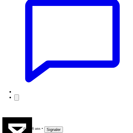
akitania
il y a 6 ans
Signaler