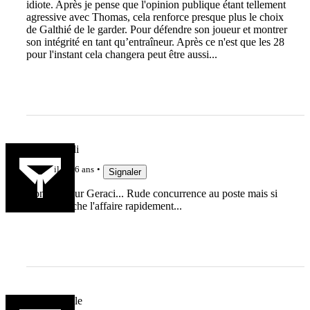
idiote. Après je pense que l'opinion publique étant tellement
agressive avec Thomas, cela renforce presque plus le choix
de Galthié de le garder. Pour défendre son joueur et montrer
son intégrité en tant qu’entraîneur. Après ce n'est que les 28
pour l'instant cela changera peut être aussi...
ginobigoudi
il y a 6 ans
Signaler
Content pour Geraci... Rude concurrence au poste mais si
l'Écosse lâche l'affaire rapidement...
LaChandelle