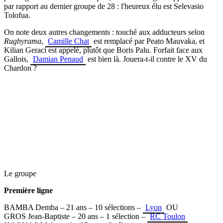
par rapport au dernier groupe de 28 : l'heureux élu est Selevasio
Tolofua.
On note deux autres changements : touché aux adducteurs selon
Rugbyrama
,
Camille Chat
est remplacé par Peato Mauvaka, et
Kilian Geraci est appelé, plutôt que Boris Palu. Forfait face aux
Gallois,
Damian Penaud
est bien là. Jouera-t-il contre le XV du
Chardon ?
Le groupe
Première ligne
BAMBA Demba – 21 ans – 10 sélections –
Lyon
OU
GROS Jean-Baptiste – 20 ans – 1 sélection –
RC Toulon