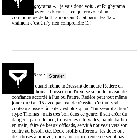
« Selon Rugbyrama »... je vais donc voir... et Rugbyrama
titre « Chat avec les bleus »... ce qui renvoie à un
communiqué de la ffr annonçant Chat parmi les 42...
vraiment c’est à n’y rien comprendre là !
Nath56400
il y a 6 ans
Signaler
Il aurait été quand même intéressant de mettre Retière en
titulaire et Thomas finisseur ou l'inverse selon le niveau de
confiance accordé à l'un ou l'autre. Retière peut tout même
jouer du 9 au 15 avec pas mal de réussite, c'est un vrai
couteau suisse et à l'aile c'est plus qu'un "finisseur d'action"
(type Thomas : mais très bon dans ce genre) il sait créer du
danger à partir de peu, trouver les intervalles, habile ballon
en main, faire de beaux offloads, servir à nouveau vers son
centre au besoin etc. Deux profils différents, les deux ont
des choses à prouver, une saine concurrence ne serait pas