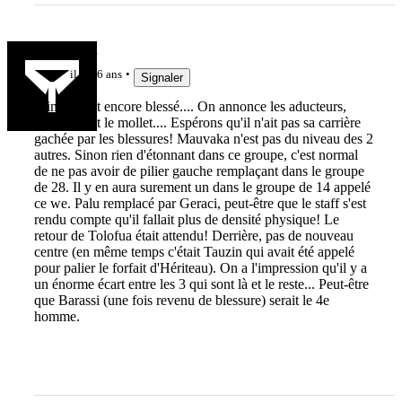
Timmaman
il y a 6 ans
Signaler
Mince Chat encore blessé.... On annonce les aducteurs,
avant c'était le mollet.... Espérons qu'il n'ait pas sa carrière
gachée par les blessures! Mauvaka n'est pas du niveau des 2
autres. Sinon rien d'étonnant dans ce groupe, c'est normal
de ne pas avoir de pilier gauche remplaçant dans le groupe
de 28. Il y en aura surement un dans le groupe de 14 appelé
ce we. Palu remplacé par Geraci, peut-être que le staff s'est
rendu compte qu'il fallait plus de densité physique! Le
retour de Tolofua était attendu! Derrière, pas de nouveau
centre (en même temps c'était Tauzin qui avait été appelé
pour palier le forfait d'Hériteau). On a l'impression qu'il y a
un énorme écart entre les 3 qui sont là et le reste... Peut-être
que Barassi (une fois revenu de blessure) serait le 4e
homme.