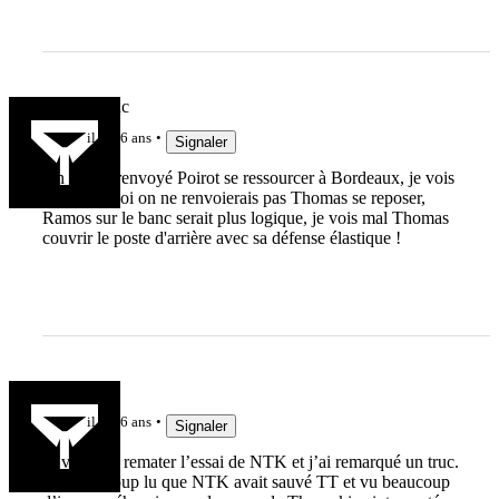
Noir&Blanc
il y a 6 ans
Signaler
On a bien renvoyé Poirot se ressourcer à Bordeaux, je vois
pas pourquoi on ne renvoierais pas Thomas se reposer,
Ramos sur le banc serait plus logique, je vois mal Thomas
couvrir le poste d'arrière avec sa défense élastique !
roro31400
il y a 6 ans
Signaler
Je viens de remater l’essai de NTK et j’ai remarqué un truc.
J’ai beaucoup lu que NTK avait sauvé TT et vu beaucoup