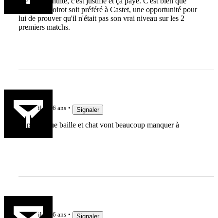
De la continuité, c'est justifié et ça paye. C'est bien que
Jefferson Poirot soit préféré à Castet, une opportunité pour
lui de prouver qu'il n'était pas son vrai niveau sur les 2
premiers matchs.
STEDF
il y a 6 ans
Signaler
Je pense que baille et chat vont beaucoup manquer à
l'équipe
STEDF
il y a 6 ans
Signaler