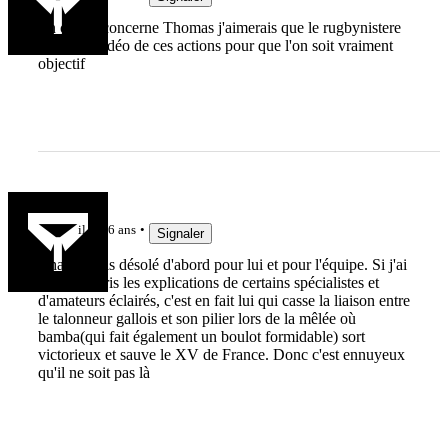
En ce qui concerne Thomas j'aimerais que le rugbynistere
face une vidéo de ces actions pour que l'on soit vraiment
objectif
Arable
il y a 6 ans
Signaler
Chat ,je suis désolé d'abord pour lui et pour l'équipe. Si j'ai
bien compris les explications de certains spécialistes et
d'amateurs éclairés, c'est en fait lui qui casse la liaison entre
le talonneur gallois et son pilier lors de la mêlée où
bamba(qui fait également un boulot formidable) sort
victorieux et sauve le XV de France. Donc c'est ennuyeux
qu'il ne soit pas là