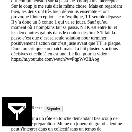
d’incompréhension sur la passe de Thompkins interceptée.
Sur le coup je me suis dit la même chose. Mais en regardant
bien, les deux ont très bien défendus ensemble et ont
provoqué l’interception. Je m’explique, TT semble dépassé.
Il y’a donc un 3 contre 1 qui va se jouer. Sauf qu’au
moment où Thompkins fait sa passe, NTK est entre lui et
les deux autres gallois dans le couloir des 5m. S’il fait la
passe c’est que c’est sa seule solution pour terminer
positivement l’action car c’est juste avant que TT le plaque.
Donc on critique son match mais il a fait plusieurs actions
décisives et celle là en est une. Le lien pour la video :
https://m.youtube.com/watch?v=PqpWv3IiAog
adourAB
il y a 6 ans
Signaler
Le talonneur a un rôle en touche demandant beaucoup de
travail et de préparation. Même un joueur de grand talent ne
peut s'intégrer dans un collectif sans un temps de