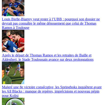
Louis Bielle-Biarrey veut rester à l’UBB : pourquoi son dossier ne
devrait pas connaître le même dénouement que celui de Thomas
Ramos à Toulouse
Après le départ de Thomas Ramos et les retraites de Baille et
Aldegheri, le Stade Toulousain avance sur deux prolongations
Malgré une 8e victoire consécutive, les Springboks inquiètent avant
les All Blacks : manque de repères, imprécisions et nouveau pépin
pour Kolisi