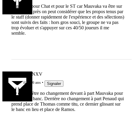
dommage pour Chat et pour le ST car Mauvaka va être sur
le banc... Après on peut considérer que les propos tenus par
le staff (donner rapidement de l'expérience et des sélections)
sont suivis des faits : hors gros souci, le groupe ne va pas
trop évoluer et s'appuyer sur ces 40/50 joueurs il me
semble.
MARCFANXV
il y a 6 ans
Signaler
Ce devrait ètre no changement devant à part Mauvaka pour
Chat sur le banc. Derrière no changement à part Penaud qui
prend place de Thomas comme titu, ce dernier glissant sur
le banc en lieu et place de Ramos.