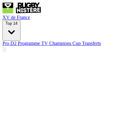
XV de France
Top 14
Pro D2
Programme TV
Champions Cup
Transferts