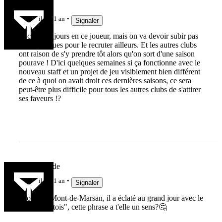
math1907
il y a 1 an
Signaler
Je crois toujours en ce joueur, mais on va devoir subir pas
mal d'attaques pour le recruter ailleurs. Et les autres clubs
ont raison de s'y prendre tôt alors qu'on sort d'une saison
pourave ! D'ici quelques semaines si ça fonctionne avec le
nouveau staff et un projet de jeu visiblement bien différent
de ce à quoi on avait droit ces dernières saisons, ce sera
peut-être plus difficile pour tous les autres clubs de s'attirer
ses faveurs !?
Gruntattitude
il y a 1 an
Signaler
"Formé à Mont-de-Marsan, il a éclaté au grand jour avec le
Stade Montois", cette phrase a t'elle un sens?🤔