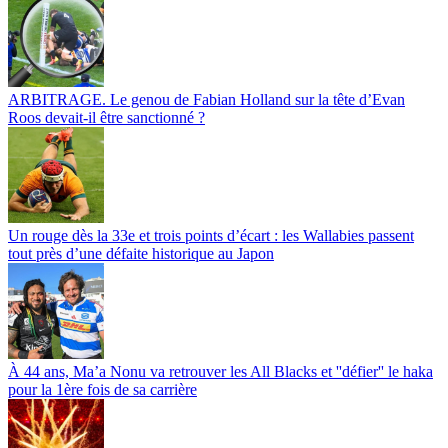
ARBITRAGE. Le genou de Fabian Holland sur la tête d’Evan
Roos devait-il être sanctionné ?
Un rouge dès la 33e et trois points d’écart : les Wallabies passent
tout près d’une défaite historique au Japon
À 44 ans, Ma’a Nonu va retrouver les All Blacks et ''défier'' le haka
pour la 1ère fois de sa carrière