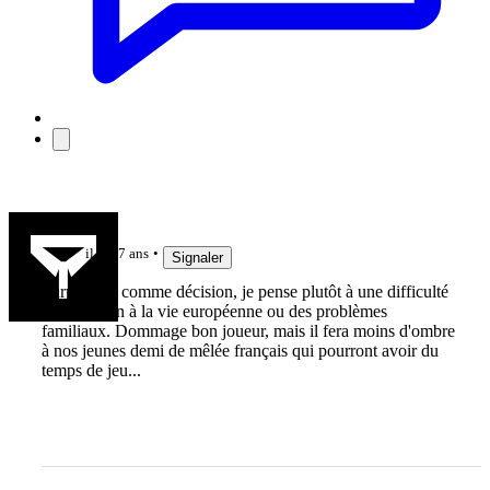
breiz93
il y a 7 ans
Signaler
Surprenant comme décision, je pense plutôt à une difficulté
d'adaptation à la vie européenne ou des problèmes
familiaux. Dommage bon joueur, mais il fera moins d'ombre
à nos jeunes demi de mêlée français qui pourront avoir du
temps de jeu...