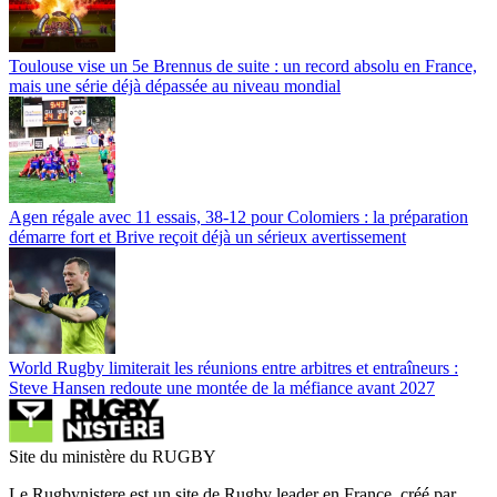
Toulouse vise un 5e Brennus de suite : un record absolu en France,
mais une série déjà dépassée au niveau mondial
Agen régale avec 11 essais, 38-12 pour Colomiers : la préparation
démarre fort et Brive reçoit déjà un sérieux avertissement
World Rugby limiterait les réunions entre arbitres et entraîneurs :
Steve Hansen redoute une montée de la méfiance avant 2027
Site du ministère du RUGBY
Le Rugbynistere est un site de Rugby leader en France, créé par