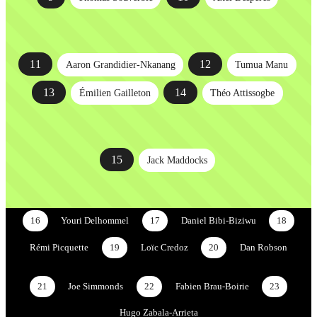
11
12
Aaron Grandidier-Nkanang
Tumua Manu
13
14
Émilien Gailleton
Théo Attissogbe
15
Jack Maddocks
16
Youri Delhommel
17
Daniel Bibi-Biziwu
18
Rémi Picquette
19
Loïc Credoz
20
Dan Robson
21
Joe Simmonds
22
Fabien Brau-Boirie
23
Hugo Zabala-Arrieta