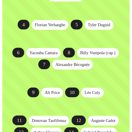
4
5
Florian Verhaeghe
Tyler Duguid
6
8
Yacouba Camara
Billy Vunipola (cap.)
7
Alexandre Bécognée
9
10
Ali Price
Léo Coly
11
12
Donovan Taofifenua
Auguste Cadot