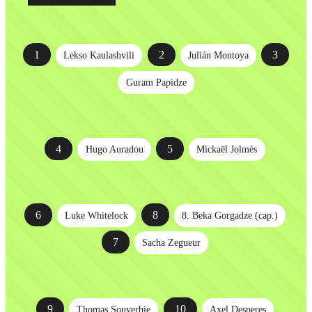
1
2
3
Lekso Kaulashvili
Julián Montoya
Guram Papidze
4
5
Hugo Auradou
Mickaël Jolmès
6
8
Luke Whitelock
8. Beka Gorgadze (cap.)
7
Sacha Zegueur
9
10
Thomas Souverbie
Axel Desperes