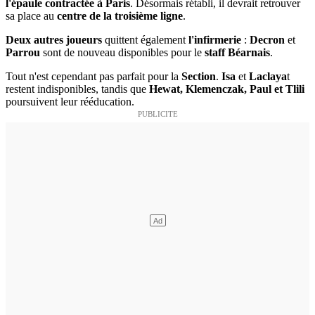
l'épaule contractée à Paris
. Désormais rétabli, il devrait retrouver
sa place au
centre de la troisième ligne
.
Deux autres joueurs
quittent également
l'infirmerie
:
Decron
et
Parrou
sont de nouveau disponibles pour le
staff Béarnais
.
Tout n'est cependant pas parfait pour la
Section
.
Isa
et
Laclaya
t
restent indisponibles, tandis que
Hewat, Klemenczak, Paul et Tlili
poursuivent leur rééducation.