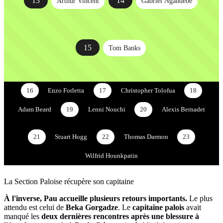
13
14
Arthur Vincent
Gabriel Ngandebe
15
Tom Banks
16
Enzo Forletta
17
Christopher Tolofua
18
Adam Beard
19
Lenni Nouchi
20
Alexis Bernadet
21
Stuart Hogg
22
Thomas Darmon
23
Wilfrid Hounkpatin
La Section Paloise récupère son capitaine
À l'inverse, Pau accueille plusieurs retours importants.
Le plus
attendu est celui de
Beka Gorgadze
. Le
capitaine palois
avait
manqué les
deux dernières rencontres après une blessure à