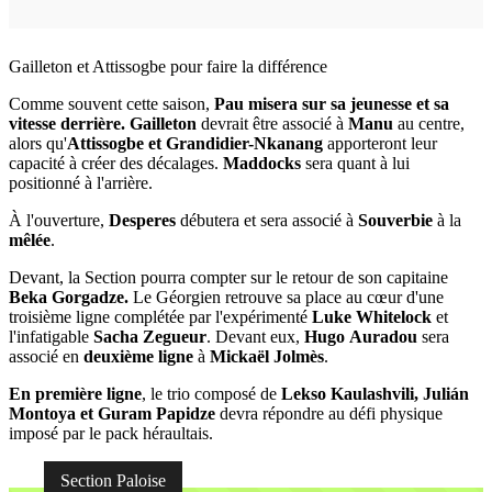
Gailleton et Attissogbe pour faire la différence
Comme souvent cette saison,
Pau misera sur sa jeunesse et sa
vitesse derrière.
Gailleton
devrait être associé à
Manu
au centre,
alors qu'
Attissogbe et Grandidier-Nkanang
apporteront leur
capacité à créer des décalages.
Maddocks
sera quant à lui
positionné à l'arrière.
À l'ouverture,
Desperes
débutera et sera associé à
Souverbie
à la
mêlée
.
Devant, la Section pourra compter sur le retour de son capitaine
Beka Gorgadze.
Le Géorgien retrouve sa place au cœur d'une
troisième ligne complétée par l'expérimenté
Luke Whitelock
et
l'infatigable
Sacha Zegueur
. Devant eux,
Hugo
Auradou
sera
associé en
deuxième ligne
à
Mickaël Jolmès
.
En première ligne
, le trio composé de
Lekso Kaulashvili, Julián
Montoya et Guram Papidze
devra répondre au défi physique
imposé par le pack héraultais.
Section Paloise