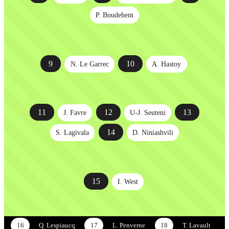
P. Boudehent
9
10
N. Le Garrec
A. Hastoy
11
12
13
J. Favre
U-J. Seuteni
14
S. Lagivala
D. Niniashvili
15
I. West
16
Q. Lespiaucq
17
L. Penverne
18
T. Lavault