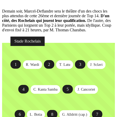
Demain soir, Marcel-Deflandre sera le théâtre d'un des chocs les
plus attendus de cette 26ème et dernière journée de Top 14.
D'un
côté, des Rochelais qui jouent leur qualification.
De l'autre, des
Parisiens qui lorgnent un Top 2 à leur portée, mais idyllique. Coup
d'envoi fixé à 21 heures, par M. Thomas Charabas.
Stade Rochelais
1
2
3
R. Wardi
T. Latu
J. Sclavi
4
5
C. Kanta Samba
J. Cancoriet
6
8
7
L. Botia
G. Alldritt (cap.)