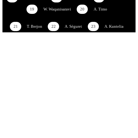
19
W. Waqanisaravi
20
A. Timo
21
T. Berjon
22
A. Séguret
23
A. Kuntelia