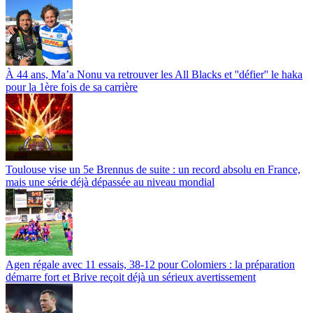
À 44 ans, Ma’a Nonu va retrouver les All Blacks et ''défier'' le haka
pour la 1ère fois de sa carrière
Toulouse vise un 5e Brennus de suite : un record absolu en France,
mais une série déjà dépassée au niveau mondial
Agen régale avec 11 essais, 38-12 pour Colomiers : la préparation
démarre fort et Brive reçoit déjà un sérieux avertissement