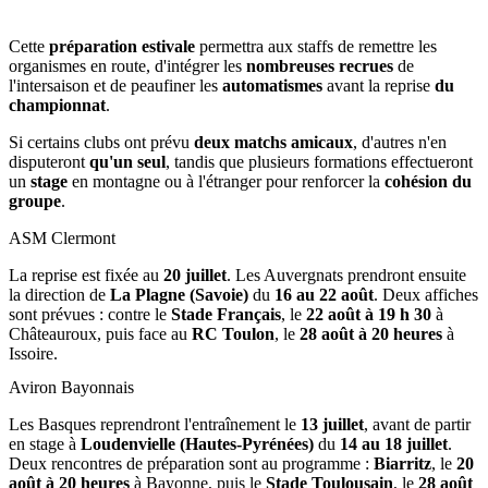
Cette
préparation estivale
permettra aux staffs de remettre les
organismes en route, d'intégrer les
nombreuses recrues
de
l'intersaison et de peaufiner les
automatismes
avant la reprise
du
championnat
.
Si certains clubs ont prévu
deux matchs amicaux
, d'autres n'en
disputeront
qu'un seul
, tandis que plusieurs formations effectueront
un
stage
en montagne ou à l'étranger pour renforcer la
cohésion du
groupe
.
ASM Clermont
La reprise est fixée au
20 juillet
. Les Auvergnats prendront ensuite
la direction de
La Plagne (Savoie)
du
16 au 22 août
. Deux affiches
sont prévues : contre le
Stade Français
, le
22 août à 19 h 30
à
Châteauroux, puis face au
RC Toulon
, le
28 août à 20 heures
à
Issoire.
Aviron Bayonnais
Les Basques reprendront l'entraînement le
13 juillet
, avant de partir
en stage à
Loudenvielle (Hautes-Pyrénées)
du
14 au 18 juillet
.
Deux rencontres de préparation sont au programme :
Biarritz
, le
20
août à 20 heures
à Bayonne, puis le
Stade Toulousain
, le
28 août