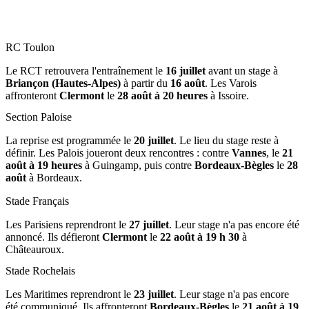
RC Toulon
Le RCT retrouvera l'entraînement le
16 juillet
avant un stage à
Briançon (Hautes-Alpes)
à partir du
16 août
. Les Varois
affronteront
Clermont
le
28 août à 20 heures
à Issoire.
Section Paloise
La reprise est programmée le
20 juillet
. Le lieu du stage reste à
définir. Les Palois joueront deux rencontres : contre
Vannes
, le
21
août à 19 heures
à Guingamp, puis contre
Bordeaux-Bègles
le
28
août
à Bordeaux.
Stade Français
Les Parisiens reprendront le
27 juillet
. Leur stage n'a pas encore été
annoncé. Ils défieront
Clermont
le
22 août à 19 h 30
à
Châteauroux.
Stade Rochelais
Les Maritimes reprendront le
23 juillet
. Leur stage n'a pas encore
été communiqué. Ils affronteront
Bordeaux-Bègles
le
21 août à 19