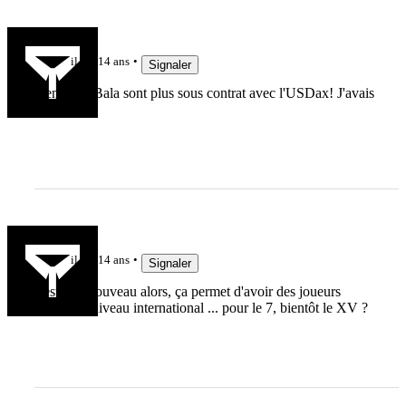
empalotien
il y a 14 ans
Signaler
Deniau et Bala sont plus sous contrat avec l'USDax! J'avais
rien vu.
ced
il y a 14 ans
Signaler
c'est tout nouveau alors, ça permet d'avoir des joueurs
dispos au niveau international ... pour le 7, bientôt le XV ?