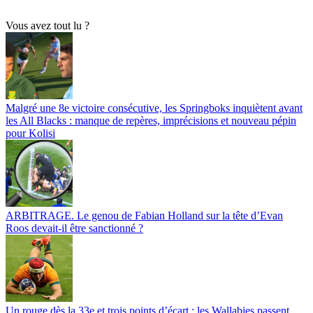
Vous avez tout lu ?
Malgré une 8e victoire consécutive, les Springboks inquiètent avant
les All Blacks : manque de repères, imprécisions et nouveau pépin
pour Kolisi
ARBITRAGE. Le genou de Fabian Holland sur la tête d’Evan
Roos devait-il être sanctionné ?
Un rouge dès la 33e et trois points d’écart : les Wallabies passent