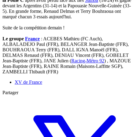
la Poule C
après avoir perdu face aux Iles
Samoa
(14-24) et gagné
devant les Argentins (31-14) et la Papouasie Nouvelle-Guinée (33-
5). En grande forme, Renaud Delmas et Terry Bouhraoua ont
marqué chacun 3 essais aujourd'hui.
Suite de la compétition demain !
Le groupe
France
: ACEBES Mathieu (FC Auch),
ALBALADEJO Paul (FFR), BELANGER Jean-Baptiste (FFR),
BOUHRAOUA Terry (FFR), DALL IGNA Manoël (FFR),
DELMAS Renaud (FFR), DENIAU Vincent (FFR), GOBELET
Jean-Baptiste (FFR), JANE Julien (
Racing-Métro 92
) , MAZOUE
Jean-Baptiste (FFR), RAINE Romain (Maisons-Laffitte SGP),
ZAMBELLI Thibault (FFR)
XV de France
Partager