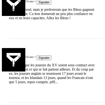
il y a 14 ans
Signaler
Je te comprend, mais je preferrerais que les Bleus gagnent
plus souvent. Ca leur donnerait un peu plus confiance en
eux et en leurs capacites. Allez les Bleus !
Kadova
il y a 14 ans
Signaler
Il faudrait que les joueurs du XV soient sous contract avec
la fede. C'est ce qui se fait partout ailleurs. Et du coup par
ex, les joueurs anglais se reunissent 17 jours avant le
tournoi, et les Irlandais 13 jours, quand les Francais n'ont
que 5 jours, repos compris. pfff...