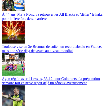
À 44 ans, Ma’a Nonu va retrouver les All Blacks et ''défier'' le haka
pour la 1ère fois de sa carrière
Toulouse vise un 5e Brennus de suite : un record absolu en France,
mais une série déjà dépassée au niveau mondial
Agen régale avec 11 essais, 38-12 pour Colomiers : la préparation
démarre fort et Brive reçoit déjà un sérieux avertissement