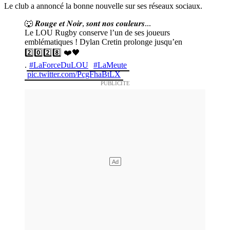
Le club a annoncé la bonne nouvelle sur ses réseaux sociaux.
🐺 𝑹𝒐𝒖𝒈𝒆 𝒆𝒕 𝑵𝒐𝒊𝒓, 𝒔𝒐𝒏𝒕 𝒏𝒐𝒔 𝒄𝒐𝒖𝒍𝒆𝒖𝒓𝒔...
Le LOU Rugby conserve l’un de ses joueurs
emblématiques ! Dylan Cretin prolonge jusqu’en
2️⃣0️⃣2️⃣8️⃣ ❤️🖤
.
#LaForceDuLOU
#LaMeute
pic.twitter.com/PcgFhaBtLX