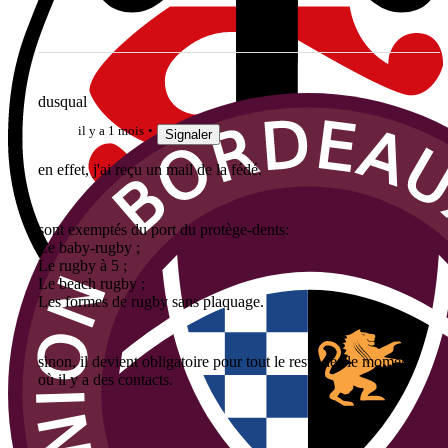
dusqual
il y a 1 mois
Signaler
en effet, j'ai reçu un mail de la fédé.
sont exemptés du port du protège-dents:
Le baby-rugby ;
Le rugby à 5 ;
Le beach rugby ;
Les formes de rugby sans plaquage.
sinon, il devient obligatoire pour tout le reste dès le moment
où il y a des contacts.